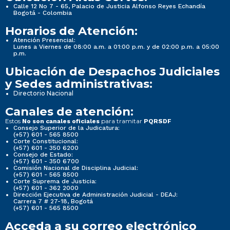
Calle 12 No 7 - 65, Palacio de Justicia Alfonso Reyes Echandía
Bogotá - Colombia
Horarios de Atención:
Atención Presencial:
Lunes a Viernes de 08:00 a.m. a 01:00 p.m. y de 02:00 p.m. a 05:00
p.m.
Ubicación de Despachos Judiciales
y Sedes administrativas:
Directorio Nacional
Canales de atención:
Estos
para tramitar
No son canales oficiales
PQRSDF
Consejo Superior de la Judicatura:
(+57) 601 - 565 8500
Corte Constitucional:
(+57) 601 - 350 6200
Consejo de Estado:
(+57) 601 - 350 6700
Comisión Nacional de Disciplina Judicial:
(+57) 601 - 565 8500
Corte Suprema de Justicia:
(+57) 601 - 362 2000
Dirección Ejecutiva de Administración Judicial - DEAJ:
Carrera 7 # 27-18, Bogotá
(+57) 601 - 565 8500
Acceda a su correo electrónico