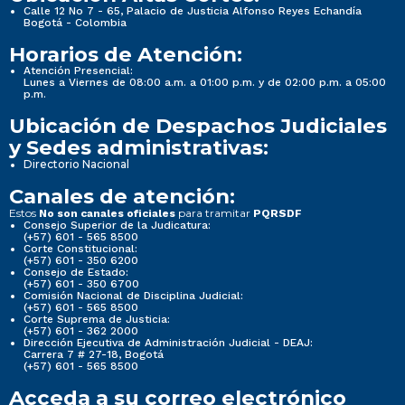
Calle 12 No 7 - 65, Palacio de Justicia Alfonso Reyes Echandía
Bogotá - Colombia
Horarios de Atención:
Atención Presencial:
Lunes a Viernes de 08:00 a.m. a 01:00 p.m. y de 02:00 p.m. a 05:00
p.m.
Ubicación de Despachos Judiciales
y Sedes administrativas:
Directorio Nacional
Canales de atención:
Estos
para tramitar
No son canales oficiales
PQRSDF
Consejo Superior de la Judicatura:
(+57) 601 - 565 8500
Corte Constitucional:
(+57) 601 - 350 6200
Consejo de Estado:
(+57) 601 - 350 6700
Comisión Nacional de Disciplina Judicial:
(+57) 601 - 565 8500
Corte Suprema de Justicia:
(+57) 601 - 362 2000
Dirección Ejecutiva de Administración Judicial - DEAJ:
Carrera 7 # 27-18, Bogotá
(+57) 601 - 565 8500
Acceda a su correo electrónico