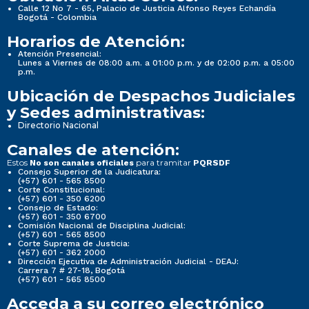
Calle 12 No 7 - 65, Palacio de Justicia Alfonso Reyes Echandía
Bogotá - Colombia
Horarios de Atención:
Atención Presencial:
Lunes a Viernes de 08:00 a.m. a 01:00 p.m. y de 02:00 p.m. a 05:00
p.m.
Ubicación de Despachos Judiciales
y Sedes administrativas:
Directorio Nacional
Canales de atención:
Estos
para tramitar
No son canales oficiales
PQRSDF
Consejo Superior de la Judicatura:
(+57) 601 - 565 8500
Corte Constitucional:
(+57) 601 - 350 6200
Consejo de Estado:
(+57) 601 - 350 6700
Comisión Nacional de Disciplina Judicial:
(+57) 601 - 565 8500
Corte Suprema de Justicia:
(+57) 601 - 362 2000
Dirección Ejecutiva de Administración Judicial - DEAJ:
Carrera 7 # 27-18, Bogotá
(+57) 601 - 565 8500
Acceda a su correo electrónico