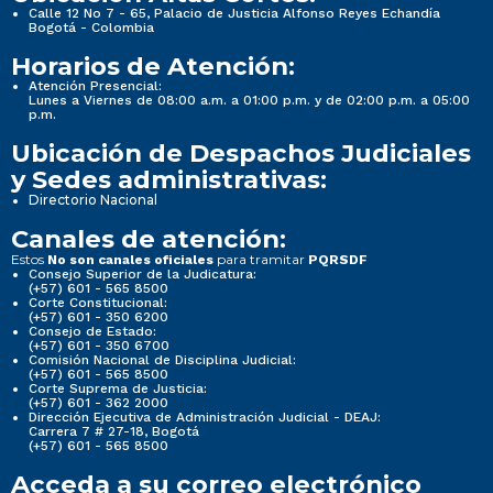
Calle 12 No 7 - 65, Palacio de Justicia Alfonso Reyes Echandía
Bogotá - Colombia
Horarios de Atención:
Atención Presencial:
Lunes a Viernes de 08:00 a.m. a 01:00 p.m. y de 02:00 p.m. a 05:00
p.m.
Ubicación de Despachos Judiciales
y Sedes administrativas:
Directorio Nacional
Canales de atención:
Estos
para tramitar
No son canales oficiales
PQRSDF
Consejo Superior de la Judicatura:
(+57) 601 - 565 8500
Corte Constitucional:
(+57) 601 - 350 6200
Consejo de Estado:
(+57) 601 - 350 6700
Comisión Nacional de Disciplina Judicial:
(+57) 601 - 565 8500
Corte Suprema de Justicia:
(+57) 601 - 362 2000
Dirección Ejecutiva de Administración Judicial - DEAJ:
Carrera 7 # 27-18, Bogotá
(+57) 601 - 565 8500
Acceda a su correo electrónico