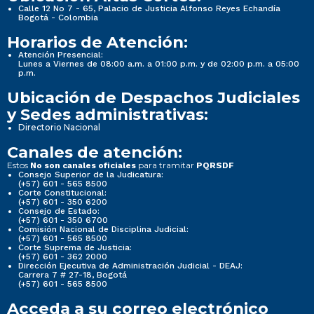
Calle 12 No 7 - 65, Palacio de Justicia Alfonso Reyes Echandía
Bogotá - Colombia
Horarios de Atención:
Atención Presencial:
Lunes a Viernes de 08:00 a.m. a 01:00 p.m. y de 02:00 p.m. a 05:00
p.m.
Ubicación de Despachos Judiciales
y Sedes administrativas:
Directorio Nacional
Canales de atención:
Estos
para tramitar
No son canales oficiales
PQRSDF
Consejo Superior de la Judicatura:
(+57) 601 - 565 8500
Corte Constitucional:
(+57) 601 - 350 6200
Consejo de Estado:
(+57) 601 - 350 6700
Comisión Nacional de Disciplina Judicial:
(+57) 601 - 565 8500
Corte Suprema de Justicia:
(+57) 601 - 362 2000
Dirección Ejecutiva de Administración Judicial - DEAJ:
Carrera 7 # 27-18, Bogotá
(+57) 601 - 565 8500
Acceda a su correo electrónico