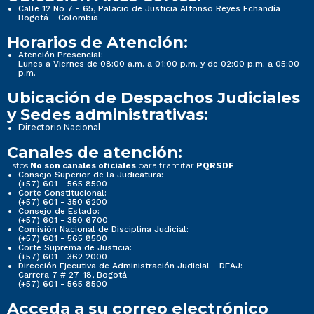
Calle 12 No 7 - 65, Palacio de Justicia Alfonso Reyes Echandía
Bogotá - Colombia
Horarios de Atención:
Atención Presencial:
Lunes a Viernes de 08:00 a.m. a 01:00 p.m. y de 02:00 p.m. a 05:00
p.m.
Ubicación de Despachos Judiciales
y Sedes administrativas:
Directorio Nacional
Canales de atención:
Estos
para tramitar
No son canales oficiales
PQRSDF
Consejo Superior de la Judicatura:
(+57) 601 - 565 8500
Corte Constitucional:
(+57) 601 - 350 6200
Consejo de Estado:
(+57) 601 - 350 6700
Comisión Nacional de Disciplina Judicial:
(+57) 601 - 565 8500
Corte Suprema de Justicia:
(+57) 601 - 362 2000
Dirección Ejecutiva de Administración Judicial - DEAJ:
Carrera 7 # 27-18, Bogotá
(+57) 601 - 565 8500
Acceda a su correo electrónico