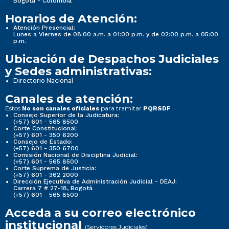
Bogotá - Colombia
Horarios de Atención:
Atención Presencial:
Lunes a Viernes de 08:00 a.m. a 01:00 p.m. y de 02:00 p.m. a 05:00
p.m.
Ubicación de Despachos Judiciales
y Sedes administrativas:
Directorio Nacional
Canales de atención:
Estos
para tramitar
No son canales oficiales
PQRSDF
Consejo Superior de la Judicatura:
(+57) 601 - 565 8500
Corte Constitucional:
(+57) 601 - 350 6200
Consejo de Estado:
(+57) 601 - 350 6700
Comisión Nacional de Disciplina Judicial:
(+57) 601 - 565 8500
Corte Suprema de Justicia:
(+57) 601 - 362 2000
Dirección Ejecutiva de Administración Judicial - DEAJ:
Carrera 7 # 27-18, Bogotá
(+57) 601 - 565 8500
Acceda a su correo electrónico
institucional
(Servidores Judiciales)