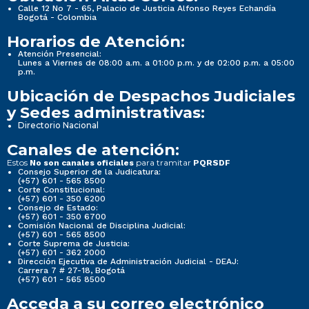
Calle 12 No 7 - 65, Palacio de Justicia Alfonso Reyes Echandía
Bogotá - Colombia
Horarios de Atención:
Atención Presencial:
Lunes a Viernes de 08:00 a.m. a 01:00 p.m. y de 02:00 p.m. a 05:00
p.m.
Ubicación de Despachos Judiciales
y Sedes administrativas:
Directorio Nacional
Canales de atención:
Estos
para tramitar
No son canales oficiales
PQRSDF
Consejo Superior de la Judicatura:
(+57) 601 - 565 8500
Corte Constitucional:
(+57) 601 - 350 6200
Consejo de Estado:
(+57) 601 - 350 6700
Comisión Nacional de Disciplina Judicial:
(+57) 601 - 565 8500
Corte Suprema de Justicia:
(+57) 601 - 362 2000
Dirección Ejecutiva de Administración Judicial - DEAJ:
Carrera 7 # 27-18, Bogotá
(+57) 601 - 565 8500
Acceda a su correo electrónico