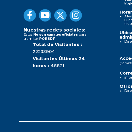
Bog
Horar
Aten
Lune
05:0
Nuestras redes sociales:
Ubica
Estos
para
No son canales oficiales
admin
tramitar
PQRSDF
Dire
Total de Visitantes :
22233904
Visitantes Últimas 24
Acced
(Servid
horas :
45521
Corre
info
Otros
Dire