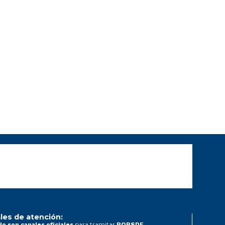
les de atención:
para tramitar
No son canales oficiales
PQRSDF