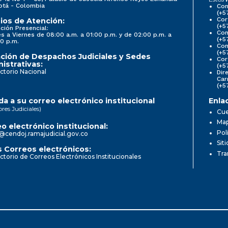
otá - Colombia
Con
(+5
Cor
ios de Atención:
(+5
ción Presencial:
Con
s a Viernes de 08:00 a.m. a 01:00 p.m. y de 02:00 p.m. a
(+5
0 p.m.
Com
(+5
ción de Despachos Judiciales y Sedes
Cor
istrativas:
(+5
ctorio Nacional
Dir
Car
(+5
a a su correo electrónico institucional
Enla
ores Judiciales)
Cue
Map
o electrónico institucional:
Pol
@cendoj.ramajudicial.gov.co
Sit
 Correos electrónicos:
Tra
ctorio de Correos Electrónicos Institucionales