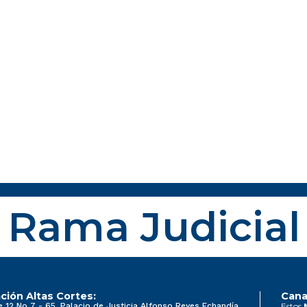
Rama Judicial
ción Altas Cortes:
Cana
e 12 No 7 - 65, Palacio de Justicia Alfonso Reyes Echandía
Estos