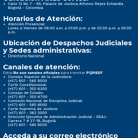
Calle 12 No 7 - 65, Palacio de Justicia Alfonso Reyes Echandía
Bogotá - Colombia
Horarios de Atención:
Atención Presencial:
Lunes a Viernes de 08:00 a.m. a 01:00 p.m. y de 02:00 p.m. a 05:00
p.m.
Ubicación de Despachos Judiciales
y Sedes administrativas:
Directorio Nacional
Canales de atención:
Estos
para tramitar
No son canales oficiales
PQRSDF
Consejo Superior de la Judicatura:
(+57) 601 - 565 8500
Corte Constitucional:
(+57) 601 - 350 6200
Consejo de Estado:
(+57) 601 - 350 6700
Comisión Nacional de Disciplina Judicial:
(+57) 601 - 565 8500
Corte Suprema de Justicia:
(+57) 601 - 362 2000
Dirección Ejecutiva de Administración Judicial - DEAJ:
Carrera 7 # 27-18, Bogotá
(+57) 601 - 565 8500
Acceda a su correo electrónico