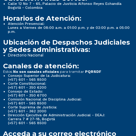
Calle 12 No 7 - 65, Palacio de Justicia Alfonso Reyes Echandía
Bogotá - Colombia
Horarios de Atención:
Atención Presencial:
Lunes a Viernes de 08:00 a.m. a 01:00 p.m. y de 02:00 p.m. a 05:00
p.m.
Ubicación de Despachos Judiciales
y Sedes administrativas:
Directorio Nacional
Canales de atención:
Estos
para tramitar
No son canales oficiales
PQRSDF
Consejo Superior de la Judicatura:
(+57) 601 - 565 8500
Corte Constitucional:
(+57) 601 - 350 6200
Consejo de Estado:
(+57) 601 - 350 6700
Comisión Nacional de Disciplina Judicial:
(+57) 601 - 565 8500
Corte Suprema de Justicia:
(+57) 601 - 362 2000
Dirección Ejecutiva de Administración Judicial - DEAJ:
Carrera 7 # 27-18, Bogotá
(+57) 601 - 565 8500
Acceda a su correo electrónico