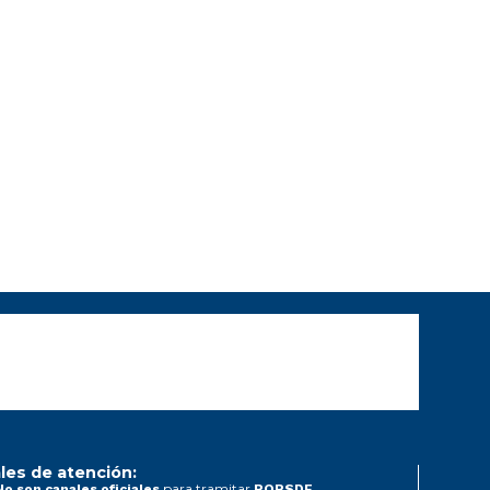
les de atención:
para tramitar
No son canales oficiales
PQRSDF