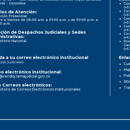
otá - Colombia
Con
(+5
Cor
ios de Atención:
(+5
ción Presencial:
Con
s a Viernes de 08:00 a.m. a 01:00 p.m. y de 02:00 p.m. a
(+5
0 p.m.
Com
(+5
ción de Despachos Judiciales y Sedes
Cor
istrativas:
(+5
ctorio Nacional
Dir
Car
(+5
a a su correo electrónico institucional
Enla
ores Judiciales)
Cue
Map
o electrónico institucional:
Pol
@cendoj.ramajudicial.gov.co
Sit
 Correos electrónicos:
Tra
ctorio de Correos Electrónicos Institucionales