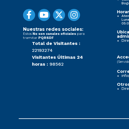
Bog
Horar
Aten
Lune
05:0
Nuestras redes sociales:
Ubica
Estos
para
No son canales oficiales
admin
tramitar
PQRSDF
Dire
Total de Visitantes :
22193274
Visitantes Últimas 24
Acced
(Servid
horas :
98562
Corre
info
Otros
Dire