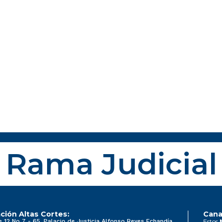
Rama Judicial
ción Altas Cortes:
Cana
e 12 No 7 - 65, Palacio de Justicia Alfonso Reyes Echandía
Estos