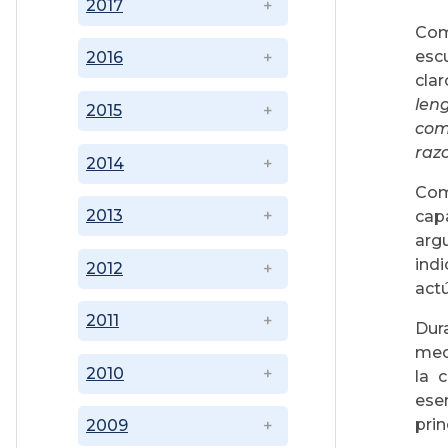
2017
Co
esc
2016
cla
len
2015
com
raz
2014
Co
2013
cap
arg
ind
2012
act
2011
Dur
mec
2010
la 
ese
pri
2009