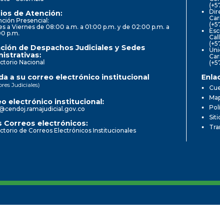
(+5
Dir
ios de Atención:
Car
ción Presencial:
(+5
s a Viernes de 08:00 a.m. a 01:00 p.m. y de 02:00 p.m. a
Esc
00 p.m.
Cal
(+5
ción de Despachos Judiciales y Sedes
Uni
istrativas:
Car
ctorio Nacional
(+5
a a su correo electrónico institucional
Enla
ores Judiciales)
Cue
Map
o electrónico institucional:
Pol
@cendoj.ramajudicial.gov.co
Sit
 Correos electrónicos:
Tra
ctorio de Correos Electrónicos Institucionales