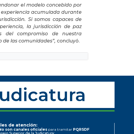
bandonar el modelo concebido por
 la experiencia acumulada durante
urisdicción. Si somos capaces de
riencia, la jurisdicción de paz
as del compromiso de nuestra
io de las comunidades”,
concluyó.
Judicatura
les de atención:
No son canales oficiales
para tramitar
PQRSDF
sejo Superior de la Judicatura: