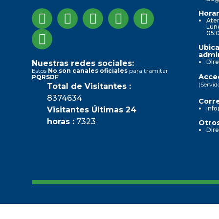
Horar
Aten
Lune
05:
Ubica
admin
Dire
Nuestras redes sociales:
Estos
No son canales oficiales
para tramitar
Acced
PQRSDF
(Servid
Total de Visitantes :
8374634
Corre
info
Visitantes Últimas 24
horas :
7323
Otros
Dire