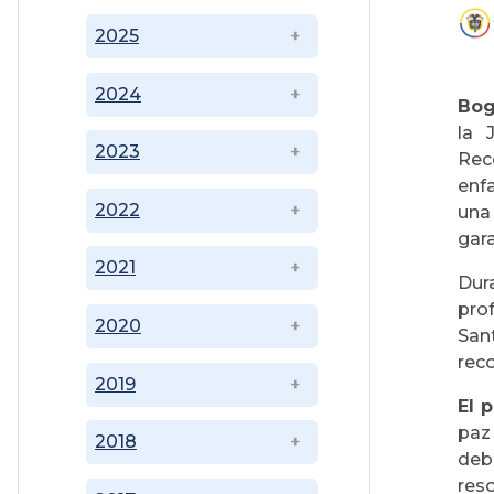
2025
2024
Bog
la 
2023
Rec
enf
2022
una
gara
2021
Dur
pro
2020
San
rec
2019
El 
paz
2018
deb
res