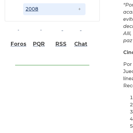
“Po
2008
acab
evi
dec
All
paz
Foros
PQR
RSS
Chat
Cin
Por
Jue
líne
Reco