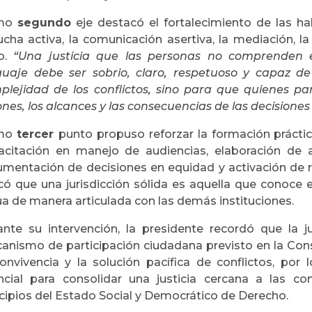
mo
segundo
eje destacó el fortalecimiento de las ha
ucha activa, la comunicación asertiva, la mediación, l
ro.
“Una justicia que las personas no comprenden es
guaje debe ser sobrio, claro, respetuoso y capaz de 
plejidad de los conflictos, sino para que quienes p
ones, los alcances y las consecuencias de las decisione
mo
tercer
punto propuso reforzar la formación prácti
acitación en manejo de audiencias, elaboración de a
umentación de decisiones en equidad y activación de r
icó que una jurisdicción sólida es aquella que conoce
úa de manera articulada con las demás instituciones.
ante su intervención, la presidente recordó que la j
anismo de participación ciudadana previsto en la Consti
convivencia y la solución pacífica de conflictos, por 
ncial para consolidar una justicia cercana a las 
ncipios del Estado Social y Democrático de Derecho.