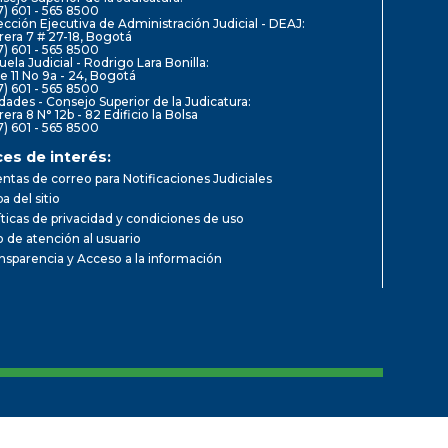
7) 601 - 565 8500
ección Ejecutiva de Administración Judicial - DEAJ:
rera 7 # 27-18, Bogotá
7) 601 - 565 8500
uela Judicial - Rodrigo Lara Bonilla:
le 11 No 9a - 24, Bogotá
7) 601 - 565 8500
dades - Consejo Superior de la Judicatura:
rera 8 N° 12b - 82 Edificio la Bolsa
7) 601 - 565 8500
ces de interés:
ntas de correo para Notificaciones Judiciales
a del sitio
íticas de privacidad y condiciones de uso
io de atención al usuario
nsparencia y Acceso a la información