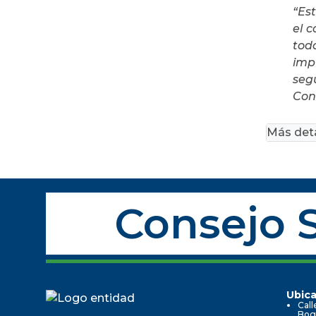
“Es
el 
tod
imp
seg
Con
Más deta
Consejo S
Ubica
Call
Bog