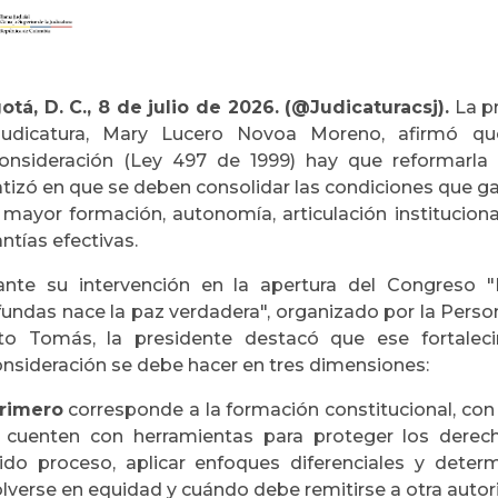
otá, D. C., 8 de julio de 2026. (@Judicaturacsj).
La pr
Judicatura, Mary Lucero Novoa Moreno, afirmó q
onsideración (Ley 497 de 1999) hay que reformarla p
atizó en que se deben consolidar las condiciones que ga
 mayor formación, autonomía, articulación instituciona
ntías efectivas.
ante su intervención en la apertura del Congreso 
fundas nace la paz verdadera", organizado por la Perso
to Tomás, la presidente destacó que ese fortaleci
onsideración se debe hacer en tres dimensiones:
primero
corresponde a la formación constitucional, con 
 cuenten con herramientas para proteger los derech
ido proceso, aplicar enfoques diferenciales y deter
olverse en equidad y cuándo debe remitirse a otra auto