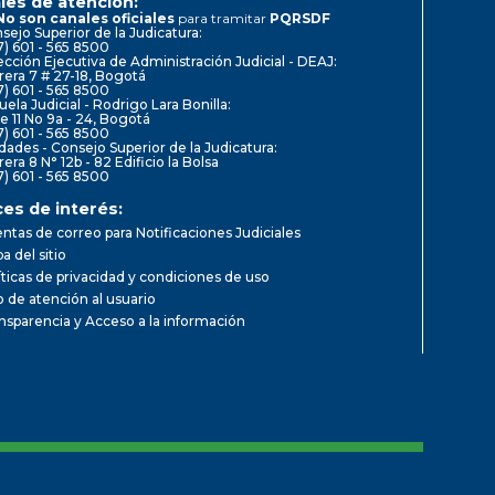
les de atención:
No son canales oficiales
para tramitar
PQRSDF
sejo Superior de la Judicatura:
7) 601 - 565 8500
ección Ejecutiva de Administración Judicial - DEAJ:
rera 7 # 27-18, Bogotá
7) 601 - 565 8500
uela Judicial - Rodrigo Lara Bonilla:
le 11 No 9a - 24, Bogotá
7) 601 - 565 8500
dades - Consejo Superior de la Judicatura:
rera 8 N° 12b - 82 Edificio la Bolsa
7) 601 - 565 8500
ces de interés:
ntas de correo para Notificaciones Judiciales
a del sitio
íticas de privacidad y condiciones de uso
io de atención al usuario
nsparencia y Acceso a la información