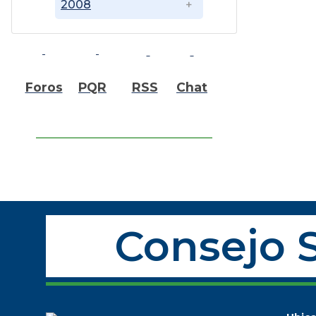
2008
Foros
PQR
RSS
Chat
Consejo S