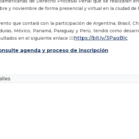
oamericanas de Derecho Procesal Penal que se realizarán en
bre y noviembre de forma presencial y virtual en la ciudad de 
vento que contará con la participación de Argentina, Brasil, C
uras, México, Panamá, Paraguay y Perú, tendrá como desarro
https://bit.ly/3PaqBIc
ultados en el siguiente enlace 👉🏼
onsulte agenda y proceso de inscripción
lles