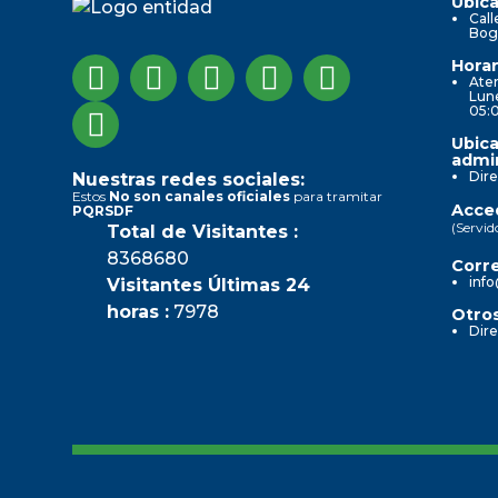
Ubica
Call
Bog
Horar
Aten
Lune
05:
Ubica
admin
Dire
Nuestras redes sociales:
Estos
No son canales oficiales
para tramitar
Acced
PQRSDF
(Servid
Total de Visitantes :
8368680
Corre
info
Visitantes Últimas 24
horas :
7978
Otros
Dire