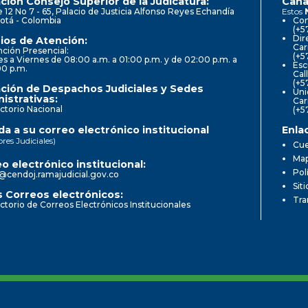
ción Consejo Superior de la Judicatura:
Cana
e 12 No 7 - 65, Palacio de Justicia Alfonso Reyes Echandía
Estos
otá - Colombia
Con
(+5
Dir
ios de Atención:
Car
ción Presencial:
(+5
s a Viernes de 08:00 a.m. a 01:00 p.m. y de 02:00 p.m. a
Esc
00 p.m.
Cal
(+5
ción de Despachos Judiciales y Sedes
Uni
istrativas:
Car
ctorio Nacional
(+5
a a su correo electrónico institucional
Enla
ores Judiciales)
Cue
Map
o electrónico institucional:
Pol
@cendoj.ramajudicial.gov.co
Sit
 Correos electrónicos:
Tra
ctorio de Correos Electrónicos Institucionales