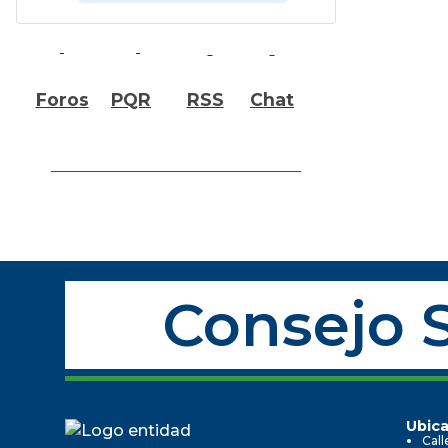
Foros
PQR
RSS
Chat
Consejo S
Ubica
Call