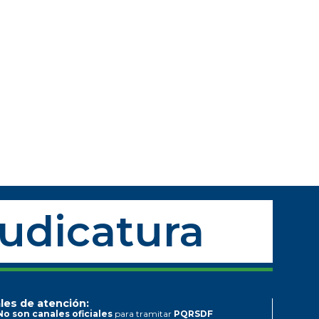
Judicatura
les de atención:
No son canales oficiales
para tramitar
PQRSDF