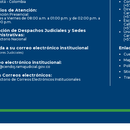
otá - Colombia
Con
(+5
Dir
ios de Atención:
Car
ción Presencial:
(+5
s a Viernes de 08:00 a.m. a 01:00 p.m. y de 02:00 p.m. a
Esc
00 p.m.
Cal
(+5
ción de Despachos Judiciales y Sedes
Uni
istrativas:
Car
ctorio Nacional
(+5
a a su correo electrónico institucional
Enla
ores Judiciales)
Cue
Map
o electrónico institucional:
Pol
@cendoj.ramajudicial.gov.co
Sit
 Correos electrónicos:
Tra
ctorio de Correos Electrónicos Institucionales