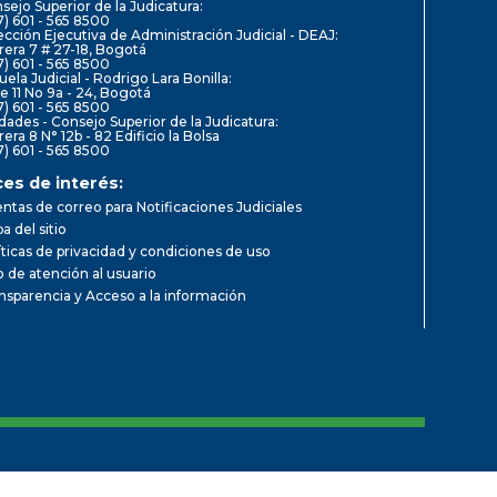
sejo Superior de la Judicatura:
7) 601 - 565 8500
ección Ejecutiva de Administración Judicial - DEAJ:
rera 7 # 27-18, Bogotá
7) 601 - 565 8500
uela Judicial - Rodrigo Lara Bonilla:
le 11 No 9a - 24, Bogotá
7) 601 - 565 8500
dades - Consejo Superior de la Judicatura:
rera 8 N° 12b - 82 Edificio la Bolsa
7) 601 - 565 8500
ces de interés:
ntas de correo para Notificaciones Judiciales
a del sitio
íticas de privacidad y condiciones de uso
io de atención al usuario
nsparencia y Acceso a la información