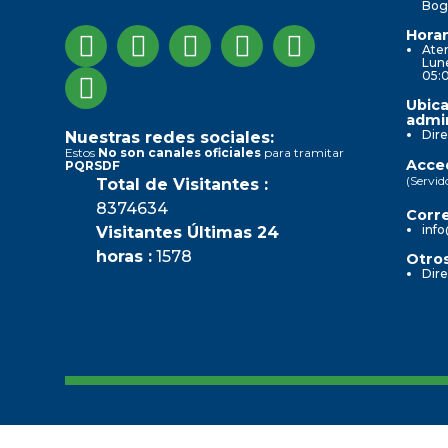
Bog
Horar
Aten
Lune
05:
Ubica
admin
Dire
Nuestras redes sociales:
Estos
No son canales oficiales
para tramitar
Acced
PQRSDF
(Servid
Total de Visitantes :
8374634
Corre
info
Visitantes Últimas 24
horas :
1578
Otros
Dire