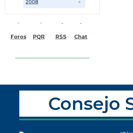
2008
Foros
PQR
RSS
Chat
Consejo S