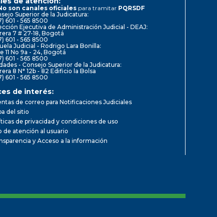
les de atención:
No son canales oficiales
para tramitar
PQRSDF
sejo Superior de la Judicatura:
7) 601 - 565 8500
ección Ejecutiva de Administración Judicial - DEAJ:
rera 7 # 27-18, Bogotá
7) 601 - 565 8500
uela Judicial - Rodrigo Lara Bonilla:
le 11 No 9a - 24, Bogotá
7) 601 - 565 8500
dades - Consejo Superior de la Judicatura:
rera 8 N° 12b - 82 Edificio la Bolsa
7) 601 - 565 8500
ces de interés:
ntas de correo para Notificaciones Judiciales
a del sitio
íticas de privacidad y condiciones de uso
io de atención al usuario
nsparencia y Acceso a la información