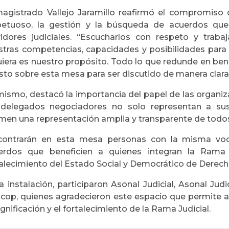
magistrado Vallejo Jaramillo reafirmó el compromiso 
petuoso, la gestión y la búsqueda de acuerdos que 
vidores judiciales. “Escucharlos con respeto y trab
stras competencias, capacidades y posibilidades para 
uiera es nuestro propósito. Todo lo que redunde en bene
to sobre esta mesa para ser discutido de manera clara 
mismo, destacó la importancia del papel de las organiz
 delegados negociadores no solo representan a sus
en una representación amplia y transparente de todos l
contrarán en esta mesa personas con la misma voc
erdos que beneficien a quienes integran la Rama J
alecimiento del Estado Social y Democrático de Derecho
a instalación, participaron Asonal Judicial, Asonal Judicia
acop, quienes agradecieron este espacio que permite a
ignificación y el fortalecimiento de la Rama Judicial.