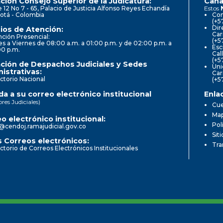
ción Consejo Superior de la Judicatura:
Cana
e 12 No 7 - 65, Palacio de Justicia Alfonso Reyes Echandía
Estos
otá - Colombia
Con
(+5
Dir
ios de Atención:
Car
ción Presencial:
(+5
s a Viernes de 08:00 a.m. a 01:00 p.m. y de 02:00 p.m. a
Esc
00 p.m.
Cal
(+5
ción de Despachos Judiciales y Sedes
Uni
istrativas:
Car
ctorio Nacional
(+5
a a su correo electrónico institucional
Enla
ores Judiciales)
Cue
Map
o electrónico institucional:
Pol
@cendoj.ramajudicial.gov.co
Sit
 Correos electrónicos:
Tra
ctorio de Correos Electrónicos Institucionales