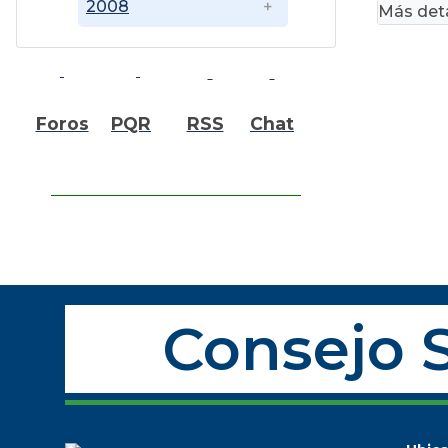
2008
Más deta
Foros
PQR
RSS
Chat
Consejo S