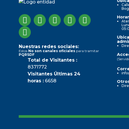
Ubica
Call
Bog
Horar
Aten
Lune
05:
Ubica
admin
Dire
Nuestras redes sociales:
Estos
No son canales oficiales
para tramitar
Acced
PQRSDF
(Servid
Total de Visitantes :
8371772
Corre
info
Visitantes Últimas 24
horas :
6658
Otros
Dire