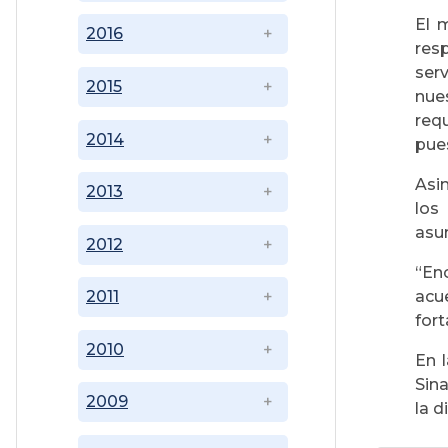
El 
2016
res
ser
2015
nue
req
2014
pues
Asi
2013
los
asum
2012
“En
acu
2011
fort
2010
En l
Sin
2009
la d