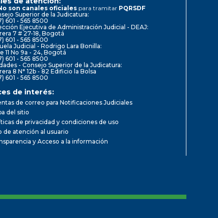
les de atención:
No son canales oficiales
para tramitar
PQRSDF
sejo Superior de la Judicatura:
7) 601 - 565 8500
ección Ejecutiva de Administración Judicial - DEAJ:
rera 7 # 27-18, Bogotá
7) 601 - 565 8500
uela Judicial - Rodrigo Lara Bonilla:
le 11 No 9a - 24, Bogotá
7) 601 - 565 8500
dades - Consejo Superior de la Judicatura:
rera 8 N° 12b - 82 Edificio la Bolsa
7) 601 - 565 8500
ces de interés:
ntas de correo para Notificaciones Judiciales
a del sitio
íticas de privacidad y condiciones de uso
io de atención al usuario
nsparencia y Acceso a la información