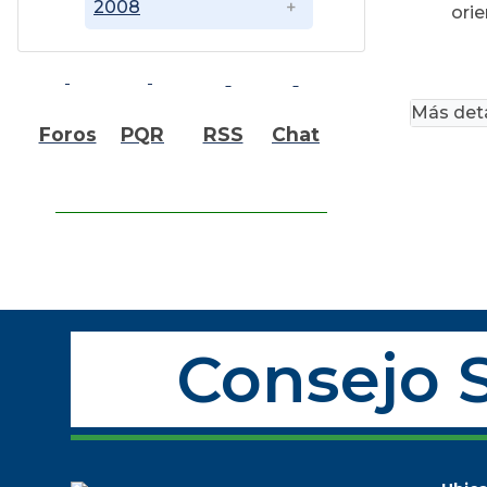
2008
orie
Más deta
Foros
PQR
RSS
Chat
Consejo S