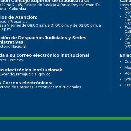
ción Consejo Superior de la Judicatura:
Cana
e 12 No 7 - 65, Palacio de Justicia Alfonso Reyes Echandía
Estos
otá - Colombia
Con
(+5
Dir
ios de Atención:
Car
ción Presencial:
(+5
s a Viernes de 08:00 a.m. a 01:00 p.m. y de 02:00 p.m. a
Esc
00 p.m.
Cal
(+5
ción de Despachos Judiciales y Sedes
Uni
istrativas:
Car
ctorio Nacional
(+5
a a su correo electrónico institucional
Enla
ores Judiciales)
Cue
Map
o electrónico institucional:
Pol
@cendoj.ramajudicial.gov.co
Sit
 Correos electrónicos:
Tra
ctorio de Correos Electrónicos Institucionales