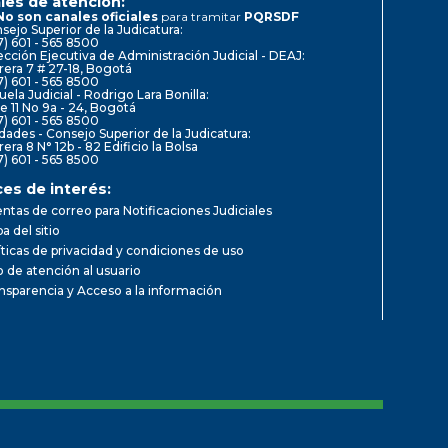
les de atención:
No son canales oficiales
para tramitar
PQRSDF
sejo Superior de la Judicatura:
7) 601 - 565 8500
ección Ejecutiva de Administración Judicial - DEAJ:
rera 7 # 27-18, Bogotá
7) 601 - 565 8500
uela Judicial - Rodrigo Lara Bonilla:
le 11 No 9a - 24, Bogotá
7) 601 - 565 8500
dades - Consejo Superior de la Judicatura:
rera 8 N° 12b - 82 Edificio la Bolsa
7) 601 - 565 8500
ces de interés:
ntas de correo para Notificaciones Judiciales
a del sitio
íticas de privacidad y condiciones de uso
io de atención al usuario
nsparencia y Acceso a la información