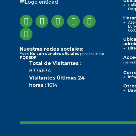
Ubica
Call
Bog
Horar
Aten
Lune
05:
Ubica
admin
Dire
Nuestras redes sociales:
Estos
No son canales oficiales
para tramitar
Acced
PQRSDF
(Servid
Total de Visitantes :
8374634
Corre
info
Visitantes Últimas 24
horas :
1614
Otros
Dire