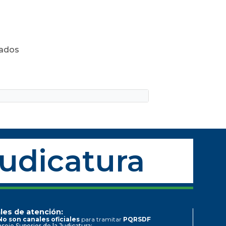
zados
Judicatura
les de atención:
No son canales oficiales
para tramitar
PQRSDF
sejo Superior de la Judicatura: