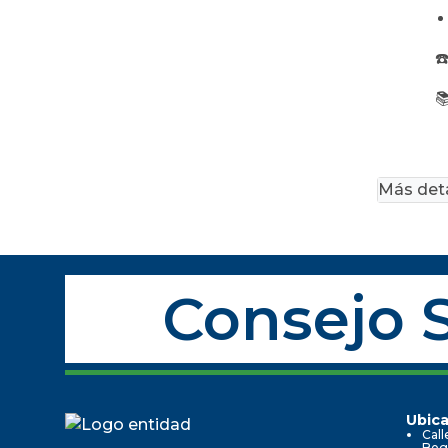
☎️ 
📚 
Más deta
Consejo S
Ubica
Call
Bog