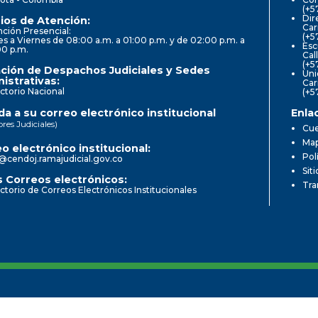
(+5
Dir
ios de Atención:
Car
ción Presencial:
(+5
s a Viernes de 08:00 a.m. a 01:00 p.m. y de 02:00 p.m. a
Esc
00 p.m.
Cal
(+5
ción de Despachos Judiciales y Sedes
Uni
istrativas:
Car
ctorio Nacional
(+5
a a su correo electrónico institucional
Enla
ores Judiciales)
Cue
Map
o electrónico institucional:
Pol
@cendoj.ramajudicial.gov.co
Sit
 Correos electrónicos:
Tra
ctorio de Correos Electrónicos Institucionales