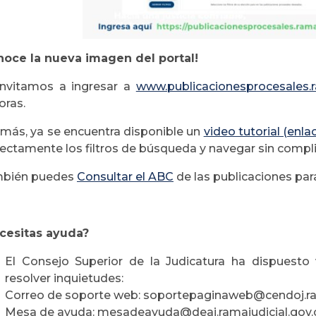
noce la nueva imagen del portal!
invitamos a ingresar a
www.publicacionesprocesales.r
oras.
más, ya se encuentra disponible un
video tutorial (enla
rectamente los filtros de búsqueda y navegar sin compl
bién puedes
Consultar el ABC
de las publicaciones par
cesitas ayuda?
El Consejo Superior de la Judicatura ha dispuesto 
resolver inquietudes:
Correo de soporte web: soportepaginaweb@cendoj.ram
Mesa de ayuda: mesadeayuda@deaj.ramajudicial.gov.