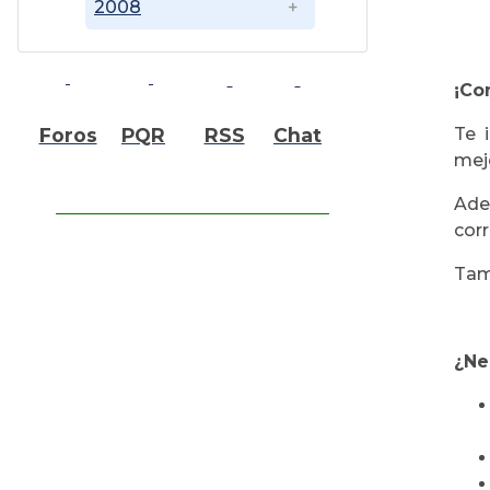
2008
¡Co
Foros
PQR
RSS
Chat
Te 
mej
Ade
cor
Tam
¿Ne