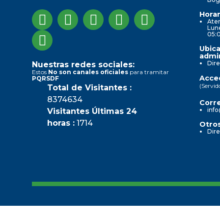
Horar
Aten
Lune
05:
Ubica
admin
Dire
Nuestras redes sociales:
Estos
No son canales oficiales
para tramitar
Acced
PQRSDF
(Servid
Total de Visitantes :
8374634
Corre
info
Visitantes Últimas 24
horas :
1714
Otros
Dire