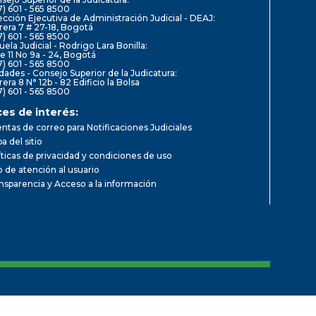
7) 601 - 565 8500
ección Ejecutiva de Administración Judicial - DEAJ:
rera 7 # 27-18, Bogotá
7) 601 - 565 8500
uela Judicial - Rodrigo Lara Bonilla:
le 11 No 9a - 24, Bogotá
7) 601 - 565 8500
dades - Consejo Superior de la Judicatura:
rera 8 N° 12b - 82 Edificio la Bolsa
7) 601 - 565 8500
ces de interés:
ntas de correo para Notificaciones Judiciales
a del sitio
íticas de privacidad y condiciones de uso
io de atención al usuario
nsparencia y Acceso a la información