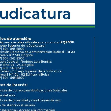
Judicatura
les de atención:
No son canales oficiales
para tramitar
PQRSDF
sejo Superior de la Judicatura:
7) 601 - 565 8500
ección Ejecutiva de Administración Judicial - DEAJ:
rera 7 # 27-18, Bogotá
7) 601 - 565 8500
uela Judicial - Rodrigo Lara Bonilla:
le 11 No 9a - 24, Bogotá
7) 601 - 565 8500
dades - Consejo Superior de la Judicatura:
rera 8 N° 12b - 82 Edificio la Bolsa
7) 601 - 565 8500
ces de interés:
ntas de correo para Notificaciones Judiciales
a del sitio
íticas de privacidad y condiciones de uso
io de atención al usuario
nsparencia y Acceso a la información