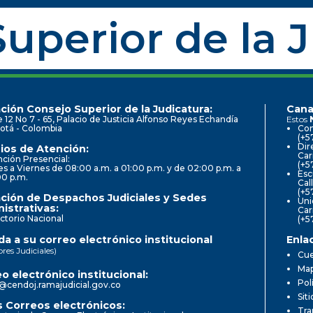
uperior de la 
ción Consejo Superior de la Judicatura:
Cana
e 12 No 7 - 65, Palacio de Justicia Alfonso Reyes Echandía
Estos
otá - Colombia
Con
(+5
Dir
ios de Atención:
Car
ción Presencial:
(+5
s a Viernes de 08:00 a.m. a 01:00 p.m. y de 02:00 p.m. a
Esc
00 p.m.
Cal
(+5
ción de Despachos Judiciales y Sedes
Uni
istrativas:
Car
ctorio Nacional
(+5
a a su correo electrónico institucional
Enla
ores Judiciales)
Cue
Map
o electrónico institucional:
Pol
@cendoj.ramajudicial.gov.co
Sit
 Correos electrónicos:
Tra