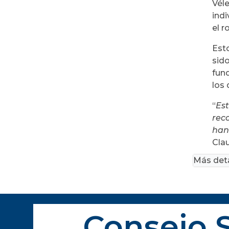
Vél
ind
el r
Est
sid
fun
los 
“
Es
rec
han
Clau
Más deta
Consejo S