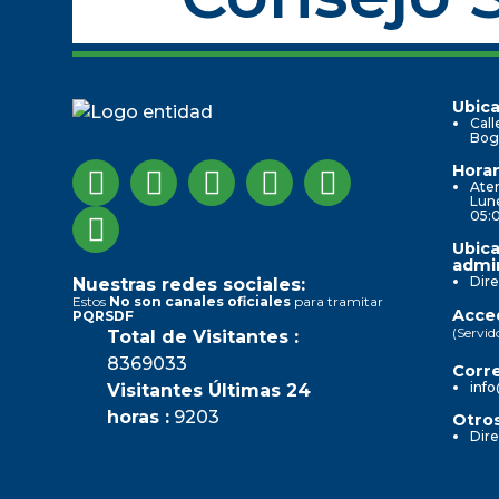
Ubica
Call
Bog
Horar
Aten
Lune
05:
Ubica
admin
Dire
Nuestras redes sociales:
Estos
No son canales oficiales
para tramitar
Acced
PQRSDF
(Servid
Total de Visitantes :
8369033
Corre
info
Visitantes Últimas 24
horas :
9203
Otros
Dire