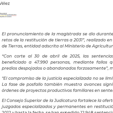
Vélez
El pronunciamiento de la magistrada se dio durante
retos de la restitución de tierras a 2031”, realizado e
de Tierras, entidad adscrita al Ministerio de Agricultur
“Con corte al 30 de abril de 2025, las sentencia
beneficiado a 47.990 personas, mediante fallos q
predios despojados o abandonados forzosamente”, m
"El compromiso de la justicia especializada no se limi
La fase de posfallo también muestra avances signif
órdenes de proyectos productivos familiares en senten
El Consejo Superior de la Judicatura fortalece la ofer
juzgados especializados y permanentes en restituci
2012 y hasta la fecha, se han expedido 12.948 sentenci