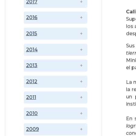
2017
Cal
2016
Supe
los 
des
2015
Sus
2014
tier
Mini
2013
el p
2012
La m
la r
un 
2011
inst
2010
En 
log
2009
con