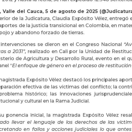
i, Valle del Cauca, 5 de agosto de 2025 (@Judicatur
rior de la Judicatura, Claudia Expósito Vélez, entregó
aportes de la justicia transicional en Colombia, en mate
pojo y abandono forzado de tierras.
 intervenciones se dieron en el Congreso Nacional
“Av
ras a 2031”,
realizado en Cali por la Unidad de Restituci
sterio de Agricultura y Desarrollo Rural, evento en el q
anel “
El enfoque de género en el proceso de restitución 
agistrada Expósito Vélez destacó los principales aporte
eparación efectiva de las víctimas del conflicto; la cont
problema histórico; las innovaciones jurisprudenciale
itucional y cultural en la Rama Judicial.
su ponencia inicial, la magistrada Expósito Vélez resa
rado llevar el lenguaje de los derechos de las vícti
cretando en fallos y acciones judiciales lo que ant