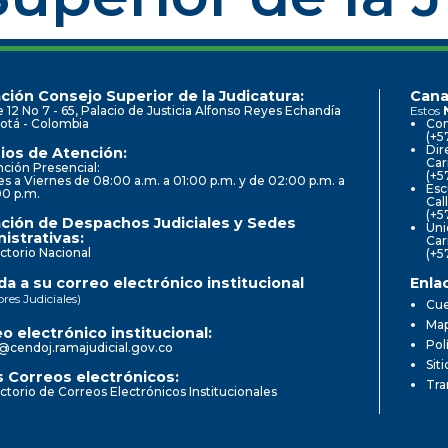
ción Consejo Superior de la Judicatura:
Cana
e 12 No 7 - 65, Palacio de Justicia Alfonso Reyes Echandía
Estos
otá - Colombia
Con
(+5
Dir
ios de Atención:
Car
ción Presencial:
(+5
s a Viernes de 08:00 a.m. a 01:00 p.m. y de 02:00 p.m. a
Esc
00 p.m.
Cal
(+5
ción de Despachos Judiciales y Sedes
Uni
istrativas:
Car
ctorio Nacional
(+5
a a su correo electrónico institucional
Enla
ores Judiciales)
Cue
Map
o electrónico institucional:
Pol
@cendoj.ramajudicial.gov.co
Sit
 Correos electrónicos:
Tra
ctorio de Correos Electrónicos Institucionales