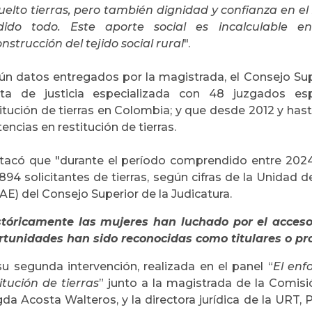
uelto tierras, pero también dignidad y confianza en e
dido todo. Este aporte social es incalculable en
nstrucción del tejido social rural
".
ún datos entregados por la magistrada, el Consejo Super
rta de justicia especializada con 48 juzgados es
itución de tierras en Colombia; y que desde 2012 y has
encias en restitución de tierras.
tacó que "durante el período comprendido entre 2024
894 solicitantes de tierras, según cifras de la Unidad d
E) del Consejo Superior de la Judicatura.
stóricamente las mujeres han luchado por el acceso
rtunidades han sido reconocidas como titulares o pr
su segunda intervención, realizada en el panel “
El enf
itución de tierras
” junto a la magistrada de la Comisió
a Acosta Walteros, y la directora jurídica de la URT, P