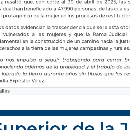
ez resaltó que, con corte al 30 de abril de 2025, las 
ividual han beneficiado a 47.990 personas, de las cuale
ol protagónico de la mujer en los procesos de restitució
os datos evidencian la trascendencia que se le está oto
o vulnerados a las mujeres y que la Rama Judicial 
damental en la construcción de un camino hacia la justi
derechos a la tierra de las mujeres campesinas y rurales.
to nos impulsa a seguir trabajando para cerrar bre
onociendo además de la propiedad y el trabajo de lo
 labrado la tierra durante años sin títulos que las r
dia Expósito Vélez.
lles
uperior de la 