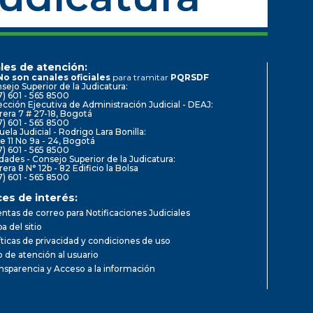
les de atención:
No son canales oficiales
para tramitar
PQRSDF
sejo Superior de la Judicatura:
7) 601 - 565 8500
ección Ejecutiva de Administración Judicial - DEAJ:
rera 7 # 27-18, Bogotá
7) 601 - 565 8500
uela Judicial - Rodrigo Lara Bonilla:
le 11 No 9a - 24, Bogotá
7) 601 - 565 8500
dades - Consejo Superior de la Judicatura:
rera 8 N° 12b - 82 Edificio la Bolsa
7) 601 - 565 8500
ces de interés:
ntas de correo para Notificaciones Judiciales
a del sitio
íticas de privacidad y condiciones de uso
io de atención al usuario
nsparencia y Acceso a la información