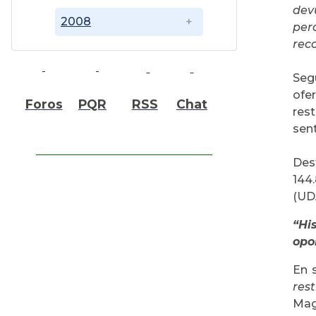
dev
2008
per
reco
Seg
ofe
Foros
PQR
RSS
Chat
rest
sent
Des
144.
(UDA
“Hi
opo
En 
rest
Magd