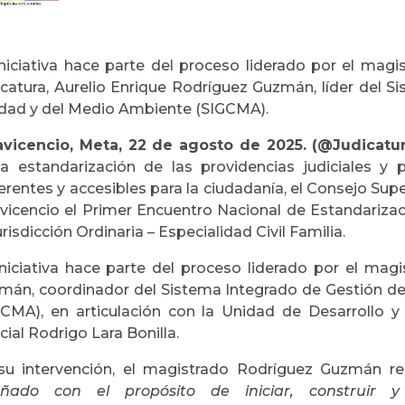
iniciativa hace parte del proceso liderado por el magi
icatura, Aurelio Enrique Rodríguez Guzmán, líder del S
idad y del Medio Ambiente (SIGCMA).
lavicencio, Meta, 22 de agosto de 2025. (@Judicatur
la estandarización de las providencias judiciales y
rentes y accesibles para la ciudadanía, el Consejo Supe
lavicencio el Primer Encuentro Nacional de Estandarizac
urisdicción Ordinaria – Especialidad Civil Familia.
iniciativa hace parte del proceso liderado por el mag
mán, coordinador del Sistema Integrado de Gestión de
GCMA), en articulación con la Unidad de Desarrollo y 
cial Rodrigo Lara Bonilla.
su intervención, el magistrado Rodríguez Guzmán r
eñado con el propósito de iniciar, construir y