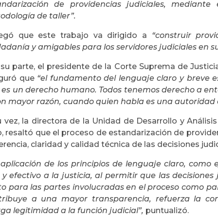
andarización de providencias judiciales, mediante 
dología de taller”.
egó que este trabajo va dirigido a
“construir prov
adanía y amigables para los servidores judiciales en s
 su parte, el presidente de la Corte Suprema de Justici
guró que
“el fundamento del lenguaje claro y breve 
 es un derecho humano. Todos tenemos derecho a ente
con mayor razón, cuando quien habla es una autoridad 
 vez, la directora de la Unidad de Desarrollo y Análisi
, resaltó que el proceso de estandarización de providen
rencia, claridad y calidad técnica de las decisiones judic
aplicación de los principios de lenguaje claro, como e
 y efectivo a la justicia, al permitir que las decisione
to para las partes involucradas en el proceso como pa
tribuye a una mayor transparencia, refuerza la conf
ga legitimidad a la función judicial”,
puntualizó.