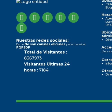
Ubica
Call
Bog
Horar
Aten
Lune
05:
Ubica
admin
Dire
Nuestras redes sociales:
Estos
No son canales oficiales
para tramitar
Acced
PQRSDF
(Servid
Total de Visitantes :
8367973
Corre
info
Visitantes Últimas 24
horas :
7184
Otros
Dire