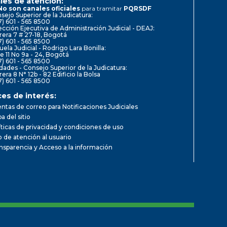
les de atención:
No son canales oficiales
para tramitar
PQRSDF
sejo Superior de la Judicatura:
7) 601 - 565 8500
ección Ejecutiva de Administración Judicial - DEAJ:
rera 7 # 27-18, Bogotá
7) 601 - 565 8500
uela Judicial - Rodrigo Lara Bonilla:
le 11 No 9a - 24, Bogotá
7) 601 - 565 8500
dades - Consejo Superior de la Judicatura:
rera 8 N° 12b - 82 Edificio la Bolsa
7) 601 - 565 8500
ces de interés:
ntas de correo para Notificaciones Judiciales
a del sitio
íticas de privacidad y condiciones de uso
io de atención al usuario
nsparencia y Acceso a la información