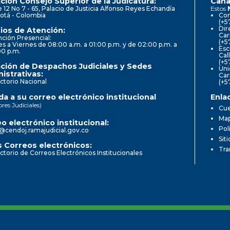
ción Consejo Superior de la Judicatura:
Cana
e 12 No 7 - 65, Palacio de Justicia Alfonso Reyes Echandía
Estos
otá - Colombia
Con
(+5
Dir
ios de Atención:
Car
ción Presencial:
(+5
s a Viernes de 08:00 a.m. a 01:00 p.m. y de 02:00 p.m. a
Esc
00 p.m.
Cal
(+5
ción de Despachos Judiciales y Sedes
Uni
istrativas:
Car
ctorio Nacional
(+5
a a su correo electrónico institucional
Enla
ores Judiciales)
Cue
Map
o electrónico institucional:
Pol
@cendoj.ramajudicial.gov.co
Sit
 Correos electrónicos:
Tra
ctorio de Correos Electrónicos Institucionales