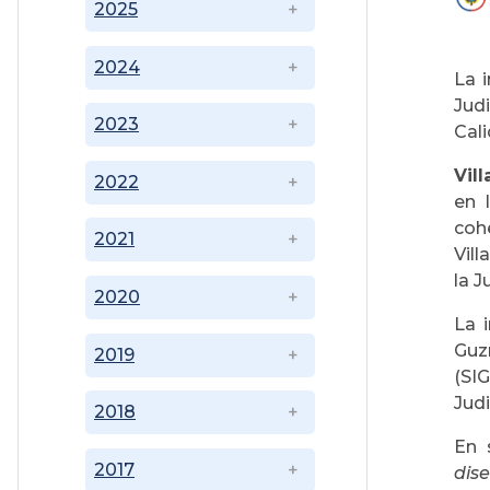
2025
2024
La 
Jud
2023
Cal
Vil
2022
en 
cohe
2021
Vil
la J
2020
La 
Guz
2019
(SI
Judi
2018
En 
2017
dis