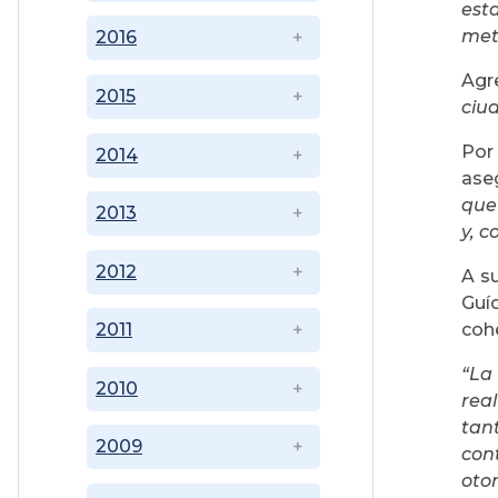
est
meto
2016
Agr
2015
ciud
Por
2014
ase
que
2013
y, 
2012
A su
Guío
cohe
2011
“La 
2010
real
tan
2009
con
otor