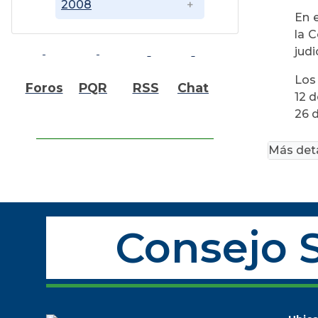
2008
En e
la 
judi
Los
Foros
PQR
RSS
Chat
12 d
26 d
Más deta
Consejo S