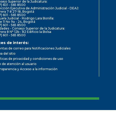
sejo Superior de la Judicatura:
7) 601 - 565 8500
ección Ejecutiva de Administración Judicial - DEAJ:
rera 7 # 27-18, Bogotá
7) 601 - 565 8500
uela Judicial - Rodrigo Lara Bonilla:
le 11 No 9a - 24, Bogotá
7) 601 - 565 8500
dades - Consejo Superior de la Judicatura:
rera 8 N° 12b - 82 Edificio la Bolsa
7) 601 - 565 8500
ces de interés:
ntas de correo para Notificaciones Judiciales
a del sitio
íticas de privacidad y condiciones de uso
io de atención al usuario
nsparencia y Acceso a la información