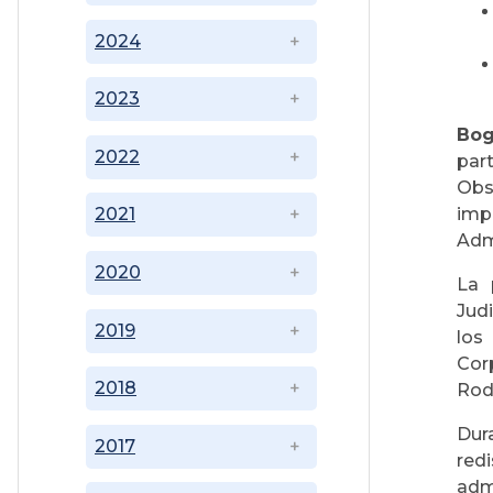
2024
2023
Bog
2022
part
Obs
imp
2021
Admi
2020
La 
Judi
2019
los
Cor
2018
Rodr
Dur
2017
red
adm