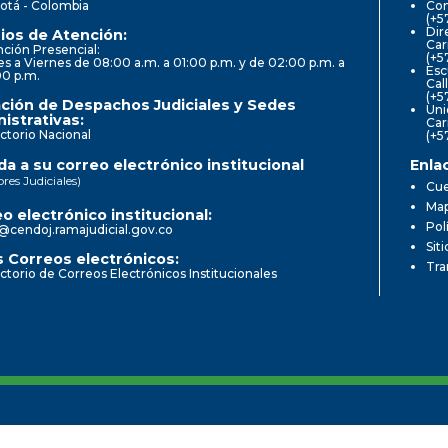
otá - Colombia
Con
(+5
Dir
ios de Atención:
Car
ción Presencial:
(+5
s a Viernes de 08:00 a.m. a 01:00 p.m. y de 02:00 p.m. a
Esc
00 p.m.
Cal
(+5
ción de Despachos Judiciales y Sedes
Uni
istrativas:
Car
ctorio Nacional
(+5
a a su correo electrónico institucional
Enla
ores Judiciales)
Cue
Map
o electrónico institucional:
Pol
@cendoj.ramajudicial.gov.co
Sit
 Correos electrónicos:
Tra
ctorio de Correos Electrónicos Institucionales