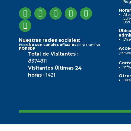
Bog
Horar
Aten
Lune
05:
Ubica
admin
Dire
Nuestras redes sociales:
Estos
No son canales oficiales
para tramitar
Acced
PQRSDF
(Servid
Total de Visitantes :
8374811
Corre
info
Visitantes Últimas 24
horas :
1421
Otros
Dire