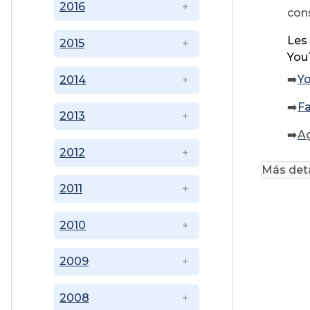
2016
cons
Les 
2015
YouT
➡️
Y
2014
➡️
F
2013
➡️
A
2012
Más deta
2011
2010
2009
2008