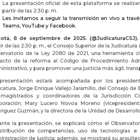
La presentación oficial de esta plataforma se realiz
partir de las 2:30 p. m.
Les invitamos a seguir la transmisión en vivo a travé
Teams, YouTube y Facebook.
otá, 8 de septiembre de 2025. (@JudicaturaCSJ).
ir de las 2:30 p. m., el Consejo Superior de la Judicatura
ervatorio de la Ley 2080 de 2021, una herramienta cl
acto de la reforma al Código de Procedimiento Adm
nistrativo, y para promover una justicia más ágil, trans
presentación estará acompañada por los president
catura, Jorge Enrique Vallejo Jaramillo, del Consejo de 
 magistrados y coordinadores de la Jurisdicción C
poración, Mary Lucero Novoa Moreno (vicepresidenta
íguez Guzmán, y la directora de la Unidad de Desarrollo
ante la presentación, se explicará cómo el Observato
istribución de competencias, uso de tecnologías e
inistración de justicia; además, se mostrará su arquit