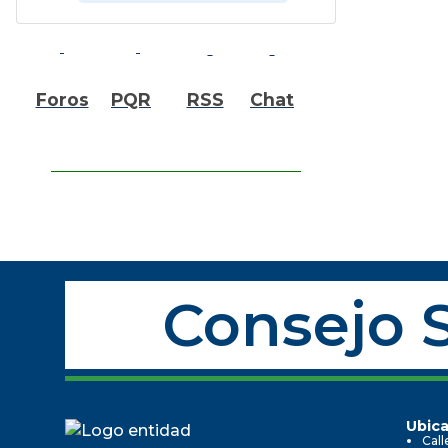
Foros
PQR
RSS
Chat
Consejo S
Ubica
Call