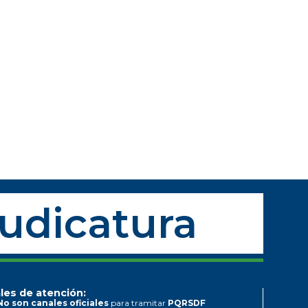
Judicatura
les de atención:
No son canales oficiales
para tramitar
PQRSDF