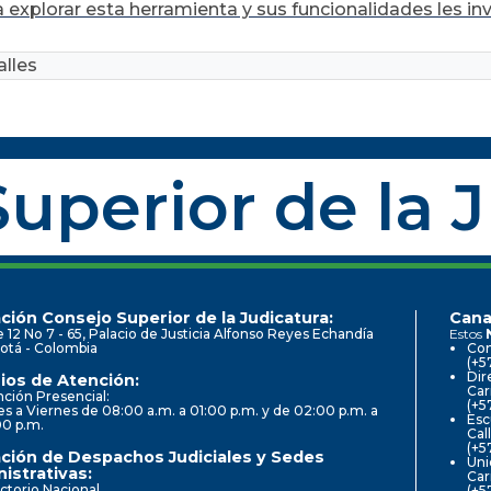
 explorar esta herramienta y sus funcionalidades les i
lles
uperior de la 
ción Consejo Superior de la Judicatura:
Cana
e 12 No 7 - 65, Palacio de Justicia Alfonso Reyes Echandía
Estos
otá - Colombia
Con
(+5
Dir
ios de Atención:
Car
ción Presencial:
(+5
s a Viernes de 08:00 a.m. a 01:00 p.m. y de 02:00 p.m. a
Esc
00 p.m.
Cal
(+5
ción de Despachos Judiciales y Sedes
Uni
istrativas:
Car
ctorio Nacional
(+5