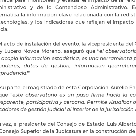
eñada para monitorear y evaluar el impacto de la re
inistrativo y de lo Contencioso Administrativo. 
temática la información clave relacionada con la redis
tecnologías, y los indicadores que reflejan el impacto 
icia.
l acto de instalación del evento, la vicepresidenta del
y Lucero Novoa Moreno, aseguró que “
el observator
 acopia información estadística, es una herramienta p
icadores, datos de gestión, información georrefere
sprudencial"
 su parte, el magistrado de esta Corporación, Aurelio E
que “
este observatorio es un paso firme hacia la co
nsparente, participativa y cercana. Permite visualiza
cadores de gestión judicial al interior de la jurisdicció
 vez, el presidente del Consejo de Estado, Luis Alberto
Consejo Superior de la Judicatura en la construcción d