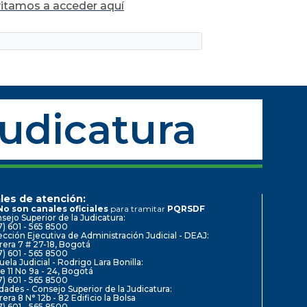
nvitamos a acceder
aquí
Judicatura
les de atención:
No son canales oficiales
para tramitar
PQRSDF
sejo Superior de la Judicatura:
7) 601 - 565 8500
ección Ejecutiva de Administración Judicial - DEAJ:
rera 7 # 27-18, Bogotá
7) 601 - 565 8500
uela Judicial - Rodrigo Lara Bonilla:
le 11 No 9a - 24, Bogotá
7) 601 - 565 8500
dades - Consejo Superior de la Judicatura:
rera 8 N° 12b - 82 Edificio la Bolsa
7) 601 - 565 8500