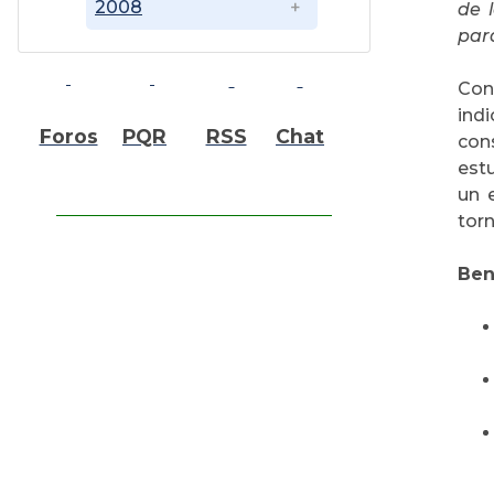
2008
de 
par
Con
ind
Foros
PQR
RSS
Chat
con
est
un e
torn
Ben