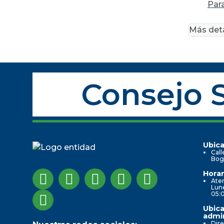
Para
Más deta
Consejo S
Ubica
Call
Bog
Horar
Aten
Lune
05:
Ubica
admin
Dire