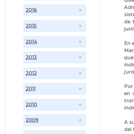
dis
Adm
2016
sis
de 
2015
just
2014
En e
Mar
2013
que
ind
juri
2012
Por
2011
en 
tra
2010
indi
2009
A su
del 