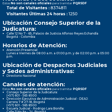
Estos
No son canales oficiales
para tramitar
PQRSDF
Total de Visitantes :
8374811
Visitantes Últimas 24 horas :
1250
Ubicación Consejo Superior de la
Judicatura:
Calle 12 No 7 - 65, Palacio de Justicia Alfonso Reyes Echandía
Bogotá - Colombia
Horarios de Atención:
Atención Presencial:
Lunes a Viernes de 08:00 a.m. a 01:00 p.m. y de 02:00 p.m. a 05:00
p.m.
Ubicación de Despachos Judiciales
y Sedes administrativas:
Directorio Nacional
Canales de atención:
Estos
No son canales oficiales
para tramitar
PQRSDF
Consejo Superior de la Judicatura:
(+57) 601 - 565 8500
Dirección Ejecutiva de Administración Judicial - DEAJ:
Carrera 7 # 27-18, Bogotá
(+57) 601 - 565 8500
Escuela Judicial - Rodrigo Lara Bonilla:
Calle 11 No 9a - 24, Bogotá