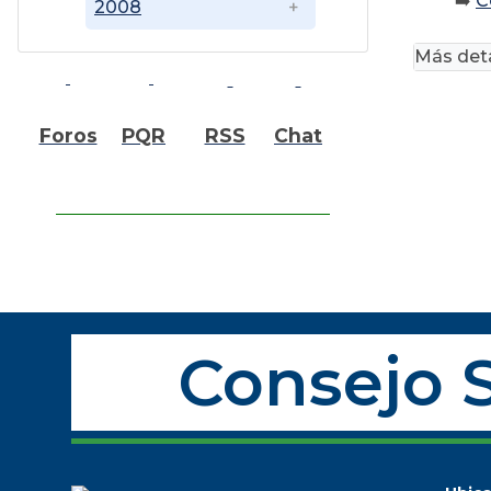
➡️
C
2008
Más deta
Foros
PQR
RSS
Chat
Consejo S