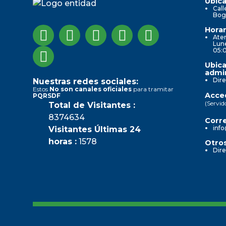
Ubica
Call
Bog
Horar
Aten
Lune
05:
Ubica
admin
Dire
Nuestras redes sociales:
Estos
No son canales oficiales
para tramitar
Acced
PQRSDF
(Servid
Total de Visitantes :
8374634
Corre
info
Visitantes Últimas 24
horas :
1578
Otros
Dire