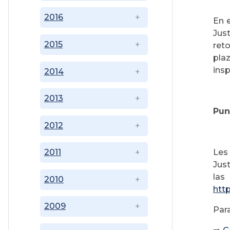
2016
En e
Just
2015
reto
plaz
insp
2014
2013
Pun
2012
Les
2011
Jus
las
2010
htt
2009
Par