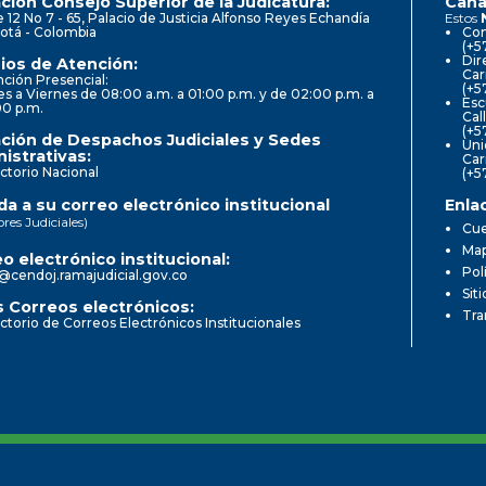
ción Consejo Superior de la Judicatura:
Cana
e 12 No 7 - 65, Palacio de Justicia Alfonso Reyes Echandía
Estos
otá - Colombia
Con
(+5
Dir
ios de Atención:
Car
ción Presencial:
(+5
s a Viernes de 08:00 a.m. a 01:00 p.m. y de 02:00 p.m. a
Esc
00 p.m.
Cal
(+5
ción de Despachos Judiciales y Sedes
Uni
istrativas:
Car
ctorio Nacional
(+5
a a su correo electrónico institucional
Enla
ores Judiciales)
Cue
Map
o electrónico institucional:
Pol
@cendoj.ramajudicial.gov.co
Sit
 Correos electrónicos:
Tra
ctorio de Correos Electrónicos Institucionales