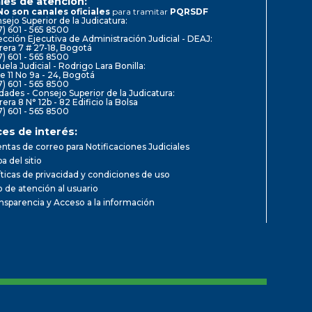
les de atención:
No son canales oficiales
para tramitar
PQRSDF
sejo Superior de la Judicatura:
7) 601 - 565 8500
ección Ejecutiva de Administración Judicial - DEAJ:
rera 7 # 27-18, Bogotá
7) 601 - 565 8500
uela Judicial - Rodrigo Lara Bonilla:
le 11 No 9a - 24, Bogotá
7) 601 - 565 8500
dades - Consejo Superior de la Judicatura:
rera 8 N° 12b - 82 Edificio la Bolsa
7) 601 - 565 8500
ces de interés:
ntas de correo para Notificaciones Judiciales
a del sitio
íticas de privacidad y condiciones de uso
io de atención al usuario
nsparencia y Acceso a la información