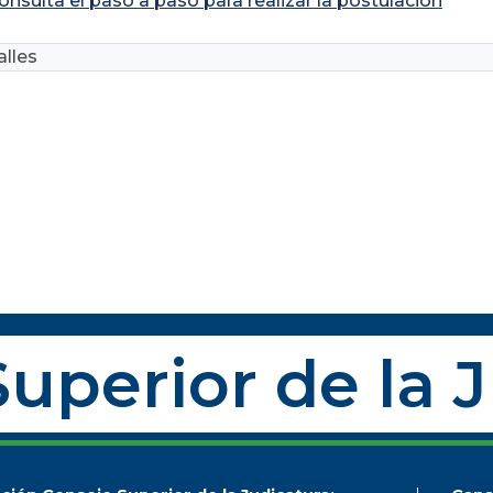
onsulta el paso a paso para realizar la postulación
lles
uperior de la 