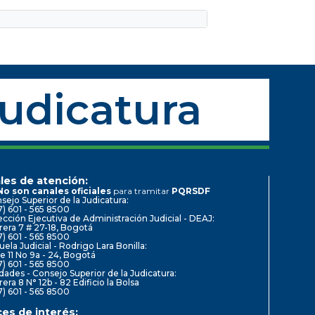
Judicatura
les de atención:
No son canales oficiales
para tramitar
PQRSDF
sejo Superior de la Judicatura:
7) 601 - 565 8500
ección Ejecutiva de Administración Judicial - DEAJ:
rera 7 # 27-18, Bogotá
7) 601 - 565 8500
uela Judicial - Rodrigo Lara Bonilla:
le 11 No 9a - 24, Bogotá
7) 601 - 565 8500
dades - Consejo Superior de la Judicatura:
rera 8 N° 12b - 82 Edificio la Bolsa
7) 601 - 565 8500
ces de interés: