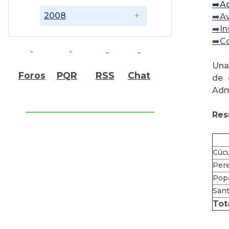
➡️A
2008
➡️
Av
➡️
In
➡️
Co
Una 
Foros
PQR
RSS
Chat
de 
Admi
Res
Cúc
Pere
Pop
Sant
Tot