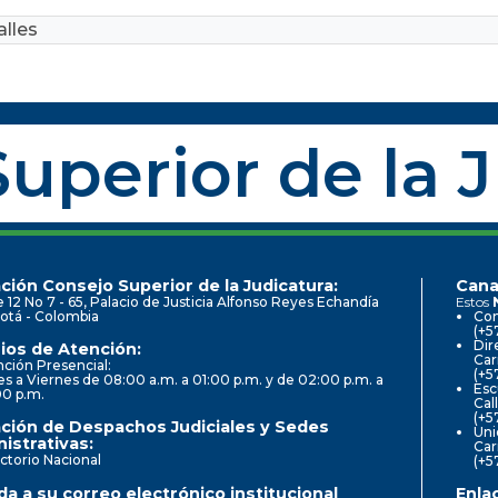
lles
uperior de la 
ción Consejo Superior de la Judicatura:
Cana
e 12 No 7 - 65, Palacio de Justicia Alfonso Reyes Echandía
Estos
otá - Colombia
Con
(+5
Dir
ios de Atención:
Car
ción Presencial:
(+5
s a Viernes de 08:00 a.m. a 01:00 p.m. y de 02:00 p.m. a
Esc
00 p.m.
Cal
(+5
ción de Despachos Judiciales y Sedes
Uni
istrativas:
Car
ctorio Nacional
(+5
a a su correo electrónico institucional
Enla