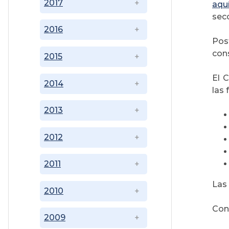
2017
aqu
secc
2016
Pos
con
2015
El 
2014
las 
2013
2012
2011
Las 
2010
Cons
2009