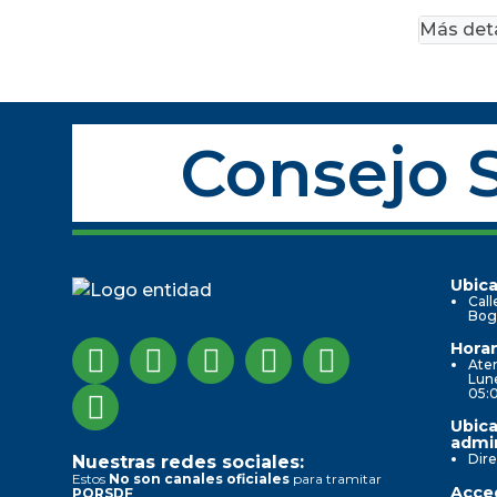
Más deta
Consejo S
Ubica
Call
Bog
Horar
Aten
Lune
05:
Ubica
admin
Dire
Nuestras redes sociales:
Estos
No son canales oficiales
para tramitar
Acced
PQRSDF