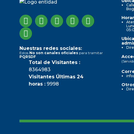
Ubica
Call
Bog
Horar
Aten
Lune
05:
Ubica
admin
Dire
Nuestras redes sociales:
Estos
No son canales oficiales
para tramitar
Acced
PQRSDF
(Servid
Total de Visitantes :
8364983
Corre
info
Visitantes Últimas 24
horas :
9998
Otros
Dire