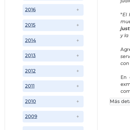
judi
2016
"
El
mue
2015
just
y la
2014
Agr
2013
serv
con
2012
En 
exm
2011
comu
Más deta
2010
2009