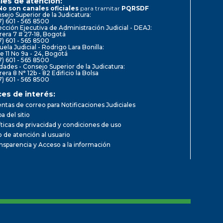
les de atención:
No son canales oficiales
para tramitar
PQRSDF
sejo Superior de la Judicatura:
7) 601 - 565 8500
ección Ejecutiva de Administración Judicial - DEAJ:
rera 7 # 27-18, Bogotá
7) 601 - 565 8500
uela Judicial - Rodrigo Lara Bonilla:
le 11 No 9a - 24, Bogotá
7) 601 - 565 8500
dades - Consejo Superior de la Judicatura:
rera 8 N° 12b - 82 Edificio la Bolsa
7) 601 - 565 8500
ces de interés:
ntas de correo para Notificaciones Judiciales
a del sitio
íticas de privacidad y condiciones de uso
io de atención al usuario
nsparencia y Acceso a la información