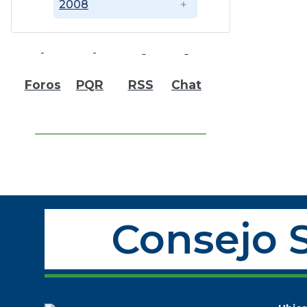
2008
Foros
PQR
RSS
Chat
Consejo S