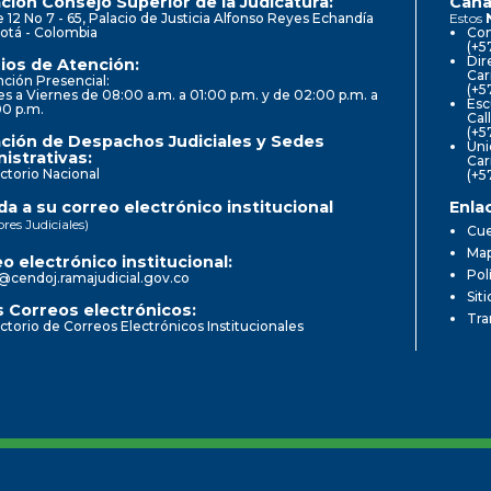
ción Consejo Superior de la Judicatura:
Cana
e 12 No 7 - 65, Palacio de Justicia Alfonso Reyes Echandía
Estos
otá - Colombia
Con
(+5
Dir
ios de Atención:
Car
ción Presencial:
(+5
s a Viernes de 08:00 a.m. a 01:00 p.m. y de 02:00 p.m. a
Esc
00 p.m.
Cal
(+5
ción de Despachos Judiciales y Sedes
Uni
istrativas:
Car
ctorio Nacional
(+5
a a su correo electrónico institucional
Enla
ores Judiciales)
Cue
Map
o electrónico institucional:
Pol
@cendoj.ramajudicial.gov.co
Sit
 Correos electrónicos:
Tra
ctorio de Correos Electrónicos Institucionales