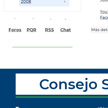
Judi
2008
You
Fac
Foros
PQR
RSS
Chat
Más deta
Consejo S