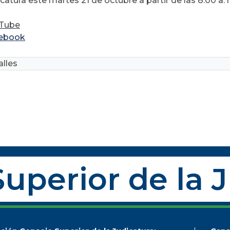
catura este martes 21 de octubre a partir de las 8:00 a. 
Tube
ebook
lles
uperior de la 