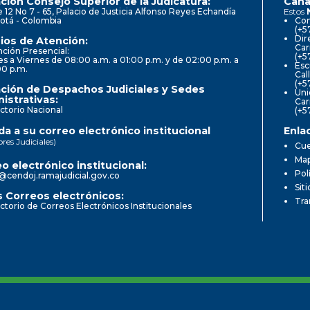
ción Consejo Superior de la Judicatura:
Cana
e 12 No 7 - 65, Palacio de Justicia Alfonso Reyes Echandía
Estos
otá - Colombia
Con
(+5
Dir
ios de Atención:
Car
ción Presencial:
(+5
s a Viernes de 08:00 a.m. a 01:00 p.m. y de 02:00 p.m. a
Esc
00 p.m.
Cal
(+5
ción de Despachos Judiciales y Sedes
Uni
istrativas:
Car
ctorio Nacional
(+5
a a su correo electrónico institucional
Enla
ores Judiciales)
Cue
Map
o electrónico institucional:
Pol
@cendoj.ramajudicial.gov.co
Sit
 Correos electrónicos:
Tra
ctorio de Correos Electrónicos Institucionales