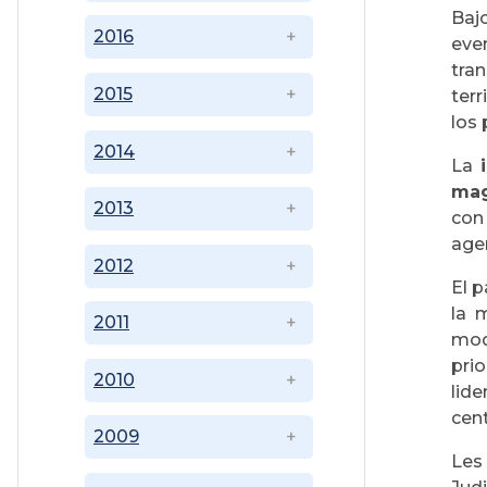
Baj
2016
eve
tra
2015
terr
los
2014
La
mag
2013
con
age
2012
El p
la 
2011
mod
pri
2010
lid
cent
2009
Les