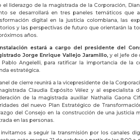
o el liderazgo de la magistrada de la Corporación, Dia
nto se desarrollará en tres paneles temáticos que a
nsformación digital en la justicia colombiana, las ex
itorios y las perspectivas de futuro que orientarán la 
 próximos años.
instalación estará a cargo del presidente del Con
istrado Jorge Enrique Vallejo Jaramillo
,
y el jefe d
 Pablo Angelelli, para ratificar la importancia de la 
nda estratégica.
anel de cierre reunirá a la vicepresidente de la Corpor
magistrada Claudia Expósito Vélez y al especialista d
eración de la magistrada auxiliar Nathalia Gaona Cifu
oridades del nuevo Plan Estratégico de Transformación
erazgo del Consejo en la construcción de una justicia 
rada en las personas.
 invitamos a seguir la transmisión por los canales dig