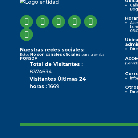
Ubica
Call
Bog
Horar
Aten
Lune
05:
Ubica
admin
Dire
Nuestras redes sociales:
Estos
No son canales oficiales
para tramitar
Acced
PQRSDF
(Servid
Total de Visitantes :
8374634
Corre
info
Visitantes Últimas 24
horas :
1669
Otros
Dire