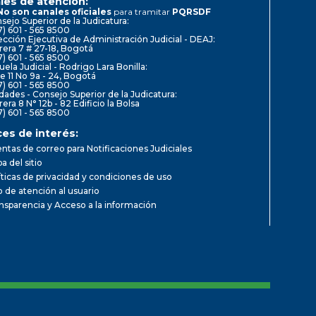
les de atención:
No son canales oficiales
para tramitar
PQRSDF
sejo Superior de la Judicatura:
7) 601 - 565 8500
ección Ejecutiva de Administración Judicial - DEAJ:
rera 7 # 27-18, Bogotá
7) 601 - 565 8500
uela Judicial - Rodrigo Lara Bonilla:
le 11 No 9a - 24, Bogotá
7) 601 - 565 8500
dades - Consejo Superior de la Judicatura:
rera 8 N° 12b - 82 Edificio la Bolsa
7) 601 - 565 8500
ces de interés:
ntas de correo para Notificaciones Judiciales
a del sitio
íticas de privacidad y condiciones de uso
io de atención al usuario
nsparencia y Acceso a la información