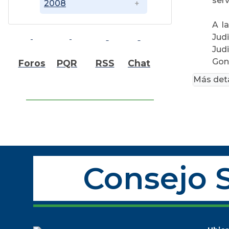
serv
2008
A l
Jud
Jud
Gon
Foros
PQR
RSS
Chat
Más deta
Consejo S