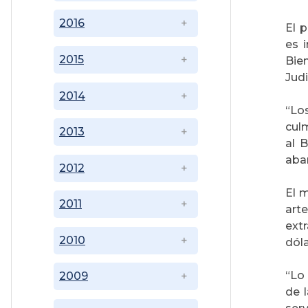
2016
El p
es 
2015
Bien
Judi
2014
“Lo
culm
2013
al 
aba
2012
El 
2011
art
ext
2010
dóla
“Lo
2009
de 