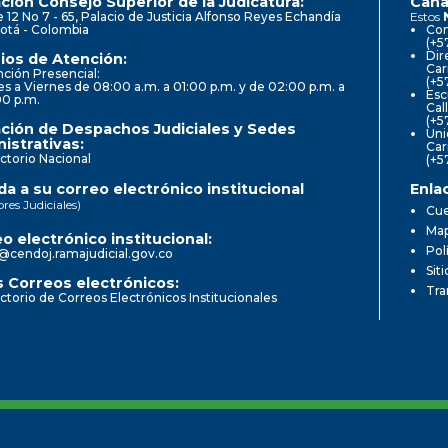
ción Consejo Superior de la Judicatura:
Cana
e 12 No 7 - 65, Palacio de Justicia Alfonso Reyes Echandía
Estos
otá - Colombia
Con
(+5
Dir
ios de Atención:
Car
ción Presencial:
(+5
s a Viernes de 08:00 a.m. a 01:00 p.m. y de 02:00 p.m. a
Esc
00 p.m.
Cal
(+5
ción de Despachos Judiciales y Sedes
Uni
istrativas:
Car
ctorio Nacional
(+5
a a su correo electrónico institucional
Enla
ores Judiciales)
Cue
Map
o electrónico institucional:
Pol
@cendoj.ramajudicial.gov.co
Sit
 Correos electrónicos:
Tra
ctorio de Correos Electrónicos Institucionales