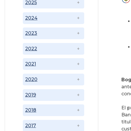
2025
2024
2023
2022
2021
2020
Bog
ant
cond
2019
El 
2018
Ban
tit
2017
cust