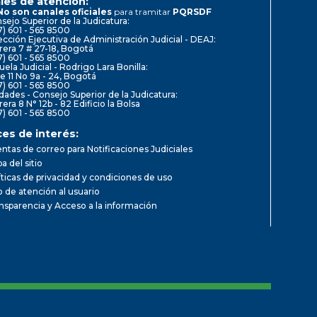
les de atención:
No son canales oficiales
para tramitar
PQRSDF
sejo Superior de la Judicatura:
7) 601 - 565 8500
ección Ejecutiva de Administración Judicial - DEAJ:
rera 7 # 27-18, Bogotá
7) 601 - 565 8500
uela Judicial - Rodrigo Lara Bonilla:
le 11 No 9a - 24, Bogotá
7) 601 - 565 8500
dades - Consejo Superior de la Judicatura:
rera 8 N° 12b - 82 Edificio la Bolsa
7) 601 - 565 8500
ces de interés:
ntas de correo para Notificaciones Judiciales
a del sitio
íticas de privacidad y condiciones de uso
io de atención al usuario
nsparencia y Acceso a la información