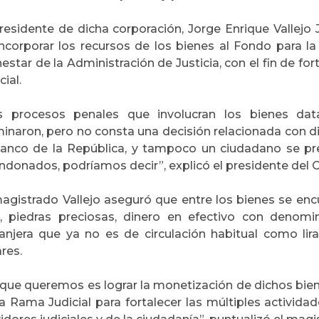
residente de dicha corporación, Jorge Enrique Vallejo 
incorporar los recursos de los bienes al Fondo para l
estar de la Administración de Justicia, con el fin de f
cial.
s procesos penales que involucran los bienes da
inaron, pero no consta una decisión relacionada con di
Banco de la República, y tampoco un ciudadano se pr
ndonados, podríamos decir”, explicó el presidente del C
magistrado Vallejo aseguró que entre los bienes se en
e, piedras preciosas, dinero en efectivo con denom
ranjera que ya no es de circulación habitual como li
res.
 que queremos es lograr la monetización de dichos bien
la Rama Judicial para fortalecer las múltiples activida