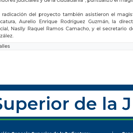
idores judiciales y de la ciudadanía”, puntualizó el magi
a radicación del proyecto también asistieron el magis
icatura, Aurelio Enrique Rodríguez Guzmán, la direc
icial, Naslly Raquel Ramos Camacho, y el secretario d
zález.
lles
uperior de la 