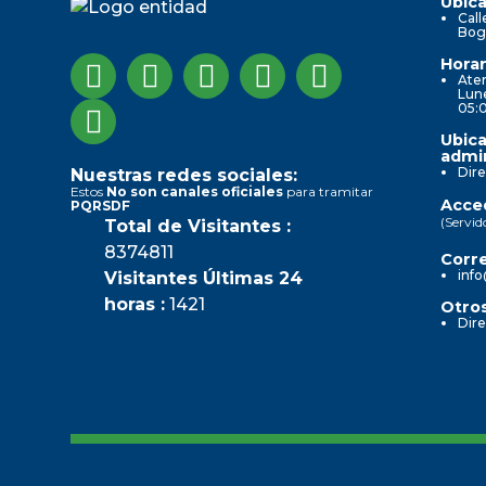
Ubica
Call
Bog
Horar
Aten
Lune
05:
Ubica
admin
Dire
Nuestras redes sociales:
Estos
No son canales oficiales
para tramitar
Acced
PQRSDF
(Servid
Total de Visitantes :
8374811
Corre
info
Visitantes Últimas 24
horas :
1421
Otros
Dire