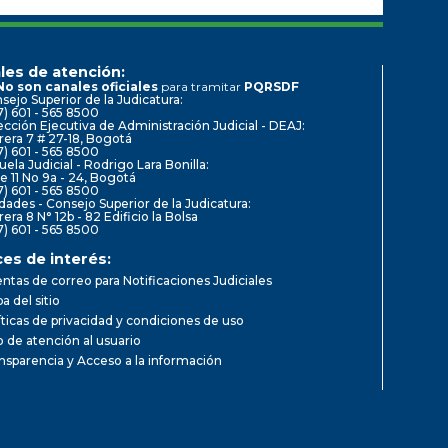
les de atención:
No son canales oficiales
para tramitar
PQRSDF
sejo Superior de la Judicatura:
7) 601 - 565 8500
ección Ejecutiva de Administración Judicial - DEAJ:
rera 7 # 27-18, Bogotá
7) 601 - 565 8500
uela Judicial - Rodrigo Lara Bonilla:
le 11 No 9a - 24, Bogotá
7) 601 - 565 8500
dades - Consejo Superior de la Judicatura:
rera 8 N° 12b - 82 Edificio la Bolsa
7) 601 - 565 8500
ces de interés:
ntas de correo para Notificaciones Judiciales
a del sitio
íticas de privacidad y condiciones de uso
io de atención al usuario
nsparencia y Acceso a la información