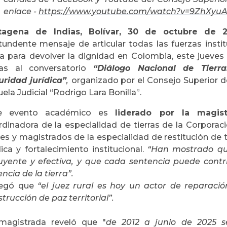
enlace -
https://www.youtube.com/watch?v=9ZhXyu
tagena de Indias, Bolívar, 30 de octubre de 20
tundente mensaje de articular todas las fuerzas institu
rra para devolver la dignidad en Colombia, este jueve
ias al conversatorio
“Diálogo Nacional de Tierras
uridad jurídica”
,
organizado por el Consejo Superior de
ela Judicial “Rodrigo Lara Bonilla”.
e evento académico es
liderado por la magist
rdinadora de la especialidad de tierras de la Corporaci
ces y magistrados de la especialidad de restitución de
dica y fortalecimiento institucional.
“Han mostrado que
luyente y efectiva, y que cada sentencia puede contri
ncia de la tierra”.
egó que
“el juez rural es hoy un actor de reparación 
trucción de paz territorial”.
magistrada reveló que "
de 2012 a junio de 2025 s