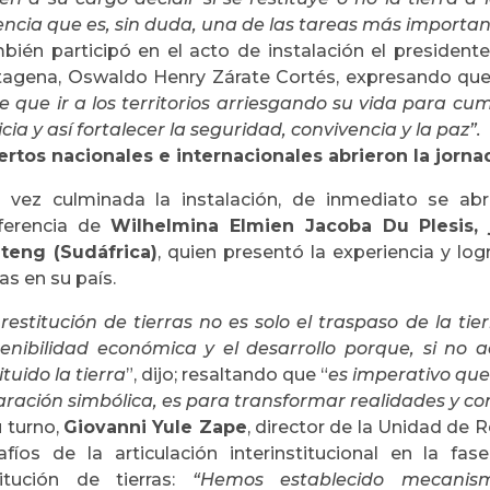
encia que es, sin duda, una de las tareas más importan
bién participó en el acto de instalación el presidente 
tagena, Oswaldo Henry Zárate Cortés, expresando qu
e que ir a los territorios arriesgando su vida para cu
icia y así fortalecer la seguridad, convivencia y la paz”.
ertos nacionales e internacionales abrieron la jor
 vez culminada la instalación, de inmediato se ab
ferencia de
Wilhelmina Elmien Jacoba Du Plesis, 
teng (Sudáfrica)
, quien presentó la experiencia y lo
ras en su país.
restitución de tierras no es solo el traspaso de la ti
tenibilidad económica y el desarrollo porque, si no
ituido la tierra
”, dijo; resaltando que “
es imperativo que 
ración simbólica, es para transformar realidades y con
u turno,
Giovanni Yule Zape
, director de la Unidad de R
afíos de la articulación interinstitucional en la fa
titución de tierras:
“Hemos establecido mecanis