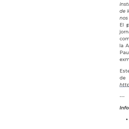
ins
de 
nos 
El p
jorn
com
la 
Pau
exm
Est
de 
htt
---
Inf