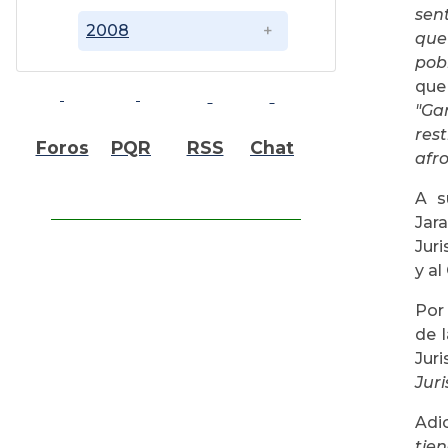
sent
2008
que
pob
que 
"Ga
res
Foros
PQR
RSS
Chat
afro
A s
Jar
Juri
y al
Por 
de 
Juri
Jur
Adi
tie