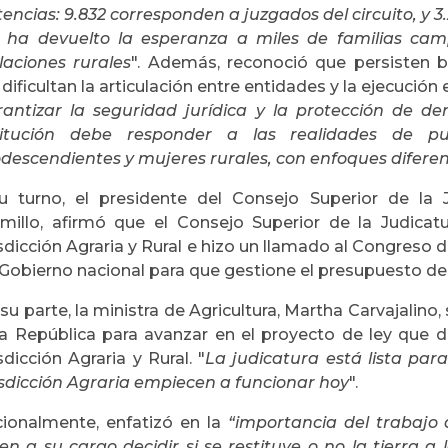
encias: 9.832 corresponden a juzgados del circuito, y 3.
 ha devuelto la esperanza a miles de familias cam
laciones rurales
". Además, reconoció que persisten bar
dificultan la articulación entre entidades y la ejecución 
rantizar la seguridad jurídica y la protección de d
titución debe responder a las realidades de pu
descendientes y mujeres rurales, con enfoques diferenc
u turno, el presidente del Consejo Superior de la J
amillo, afirmó que el Consejo Superior de la Judicatu
sdicción Agraria y Rural e hizo un llamado al Congreso 
 Gobierno nacional para que gestione el presupuesto de
su parte, la ministra de Agricultura, Martha Carvajalino
la República para avanzar en el proyecto de ley que 
sdicción Agraria y Rural. "
La judicatura está lista par
isdicción Agraria empiecen a funcionar hoy
".
cionalmente,
enfatizó en la
“importancia del trabajo 
nen a su cargo decidir si se restituye o no la tierra a