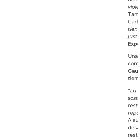
viol
Tam
Car
tien
just
Exp
Una
con
Gau
tier
“La 
sos
rest
repa
A s
des
res