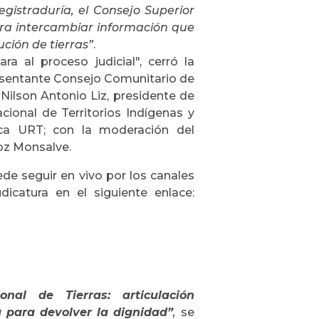
egistraduría, el Consejo Superior
para intercambiar información que
ución de tierras”
.
ara al proceso judicial", cerró la
presentante Consejo Comunitario de
ilson Antonio Liz, presidente de
onal de Territorios Indígenas y
dica URT; con la moderación del
oz Monsalve.
de seguir en vivo por los canales
icatura en el siguiente enlace:
onal de Tierras: articulación
rra para devolver la dignidad”
,
se