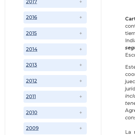
2017
2016
Car
con
tie
2015
Ind
seg
2014
Escu
2013
Est
coo
2012
jue
jurí
inc
2011
tene
Agr
2010
cons
2009
La 