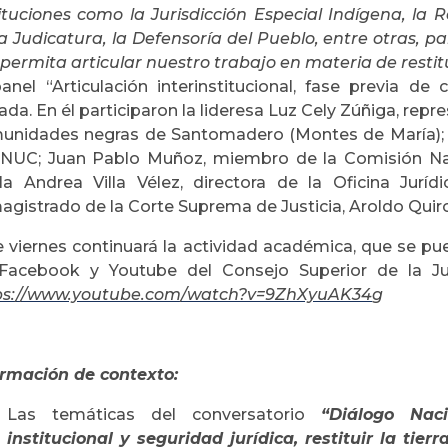
tituciones como la Jurisdicción Especial Indígena, la R
la Judicatura, la Defensoría del Pueblo, entre otras, 
permita articular nuestro trabajo en materia de restit
anel “Articulación interinstitucional, fase previa de c
ada. En él participaron la lideresa Luz Cely Zúñiga, re
unidades negras de Santomadero (Montes de María); N
ANUC; Juan Pablo Muñoz, miembro de la Comisión Naci
la Andrea Villa Vélez, directora de la Oficina Jurí
agistrado de la Corte Suprema de Justicia, Aroldo Quir
e viernes continuará la actividad académica, que se pue
Facebook y Youtube del Consejo Superior de la Jud
ps://www.youtube.com/watch?v=9ZhXyuAK34
g
ormación de contexto:
Las temáticas del conversatorio
“Diálogo Naci
institucional y seguridad jurídica, restituir la tie