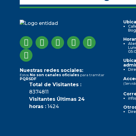
Ubica
Call
Bog
Horar
Aten
Lune
05:
Ubica
admin
Dire
Nuestras redes sociales:
Estos
No son canales oficiales
para tramitar
Acced
PQRSDF
(Servid
Total de Visitantes :
8374811
Corre
info
Visitantes Últimas 24
horas :
1424
Otros
Dire