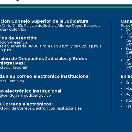
ción Consejo Superior de la Judicatura:
Cana
e 12 No 7 - 65, Palacio de Justicia Alfonso Reyes Echandía
Estos
otá - Colombia
Con
(+5
Dir
ios de Atención:
Car
ción Presencial:
(+5
s a Viernes de 08:00 a.m. a 01:00 p.m. y de 02:00 p.m. a
Esc
00 p.m.
Cal
(+5
ción de Despachos Judiciales y Sedes
Uni
istrativas:
Car
ctorio Nacional
(+5
a a su correo electrónico institucional
Enla
ores Judiciales)
Cue
Map
o electrónico institucional:
Pol
@cendoj.ramajudicial.gov.co
Sit
 Correos electrónicos:
Tra
ctorio de Correos Electrónicos Institucionales