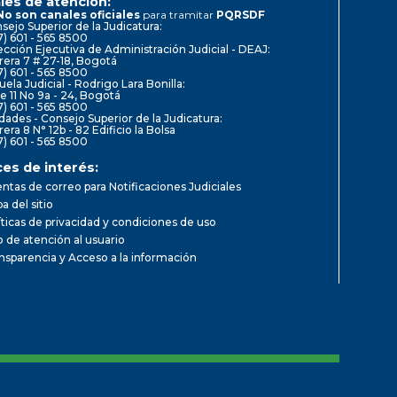
les de atención:
No son canales oficiales
para tramitar
PQRSDF
sejo Superior de la Judicatura:
7) 601 - 565 8500
ección Ejecutiva de Administración Judicial - DEAJ:
rera 7 # 27-18, Bogotá
7) 601 - 565 8500
uela Judicial - Rodrigo Lara Bonilla:
le 11 No 9a - 24, Bogotá
7) 601 - 565 8500
dades - Consejo Superior de la Judicatura:
rera 8 N° 12b - 82 Edificio la Bolsa
7) 601 - 565 8500
ces de interés:
ntas de correo para Notificaciones Judiciales
a del sitio
íticas de privacidad y condiciones de uso
io de atención al usuario
nsparencia y Acceso a la información