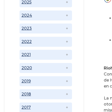
2025
2024
2023
2022
2021
2020
Rio
Con
de H
2019
en c
2018
La 
oto
2017
mis