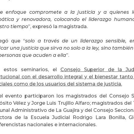
te enfoque compromete a la justicia y a quienes l
ática y renovadora, colocando el liderazgo human
stro tiempo
”, expresó la magistrada.
egó que “
solo a través de un liderazgo sensible,
icar una justicia que sirva no solo a la ley, sino tambié
 personas que acuden a ella
”.
 estos seminarios, el
Consejo Superior de la Jud
itucional con el desarrollo integral y el bienestar tan
ciales como de los usuarios del sistema de justicia.
el evento participaron los magistrados del Consejo Su
sito Vélez y Jorge Luis Trujillo Alfaro; magistrados del
unal Administrativo de La Guajira y del Consejo Seccional
ectora de la Escuela Judicial Rodrigo Lara Bonilla,
erencistas nacionales e internacionales.