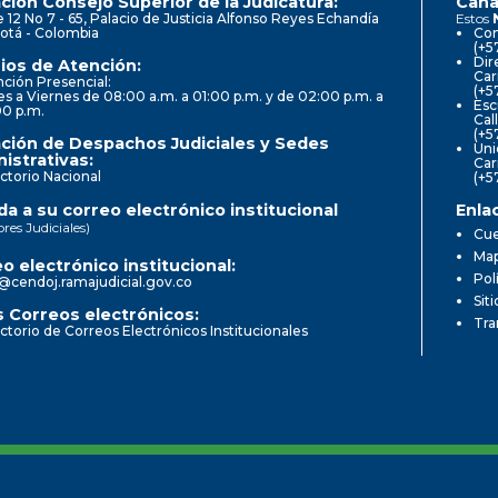
ción Consejo Superior de la Judicatura:
Cana
e 12 No 7 - 65, Palacio de Justicia Alfonso Reyes Echandía
Estos
otá - Colombia
Con
(+5
Dir
ios de Atención:
Car
ción Presencial:
(+5
s a Viernes de 08:00 a.m. a 01:00 p.m. y de 02:00 p.m. a
Esc
00 p.m.
Cal
(+5
ción de Despachos Judiciales y Sedes
Uni
istrativas:
Car
ctorio Nacional
(+5
a a su correo electrónico institucional
Enla
ores Judiciales)
Cue
Map
o electrónico institucional:
Pol
@cendoj.ramajudicial.gov.co
Sit
 Correos electrónicos:
Tra
ctorio de Correos Electrónicos Institucionales