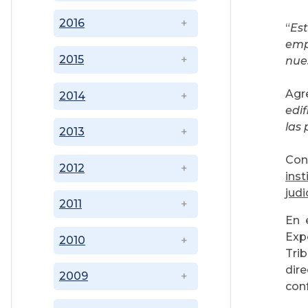
2016
“
Es
emp
2015
nue
Agr
2014
edif
las
2013
Con
2012
inst
judi
2011
En 
Expó
2010
Trib
dir
2009
conf