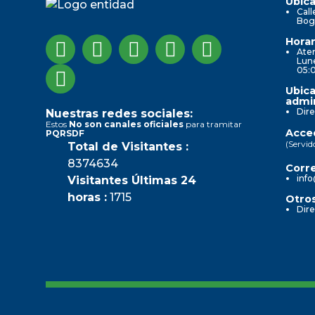
Ubica
Call
Bog
Horar
Aten
Lune
05:
Ubica
admin
Dire
Nuestras redes sociales:
Estos
No son canales oficiales
para tramitar
Acced
PQRSDF
(Servid
Total de Visitantes :
8374634
Corre
info
Visitantes Últimas 24
horas :
1715
Otros
Dire