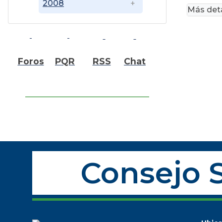
2008
Más deta
Foros
PQR
RSS
Chat
Consejo S