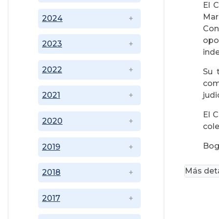
El 
Mar
2024
Con
opo
2023
inde
2022
Su 
com
judi
2021
El C
2020
col
Bogo
2019
Más deta
2018
2017