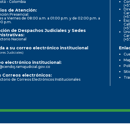
otá - Colombia
Con
(+5
Dir
ios de Atención:
Car
ción Presencial:
(+5
s a Viernes de 08:00 a.m. a 01:00 p.m. y de 02:00 p.m. a
Esc
00 p.m.
Cal
(+5
ción de Despachos Judiciales y Sedes
Uni
istrativas:
Car
ctorio Nacional
(+5
a a su correo electrónico institucional
Enla
ores Judiciales)
Cue
Map
o electrónico institucional:
Pol
@cendoj.ramajudicial.gov.co
Sit
 Correos electrónicos:
Tra
ctorio de Correos Electrónicos Institucionales