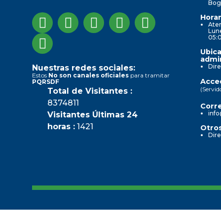
Bog
Horar
Aten
Lune
05:
Ubica
admin
Dire
Nuestras redes sociales:
Estos
No son canales oficiales
para tramitar
Acced
PQRSDF
(Servid
Total de Visitantes :
8374811
Corre
info
Visitantes Últimas 24
horas :
1421
Otros
Dire