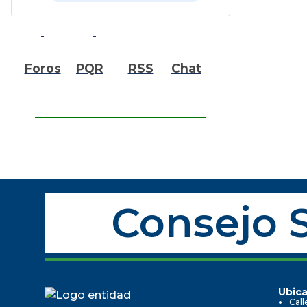
Foros
PQR
RSS
Chat
Consejo S
Ubica
Call