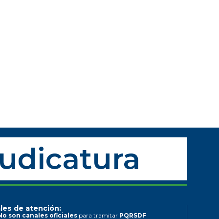
Judicatura
les de atención:
No son canales oficiales
para tramitar
PQRSDF