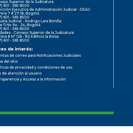
sejo Superior de la Judicatura:
7) 601 - 565 8500
ección Ejecutiva de Administración Judicial - DEAJ:
rera 7 # 27-18, Bogotá
7) 601 - 565 8500
uela Judicial - Rodrigo Lara Bonilla:
le 11 No 9a - 24, Bogotá
7) 601 - 565 8500
dades - Consejo Superior de la Judicatura:
rera 8 N° 12b - 82 Edificio la Bolsa
7) 601 - 565 8500
ces de interés:
ntas de correo para Notificaciones Judiciales
a del sitio
íticas de privacidad y condiciones de uso
io de atención al usuario
nsparencia y Acceso a la información