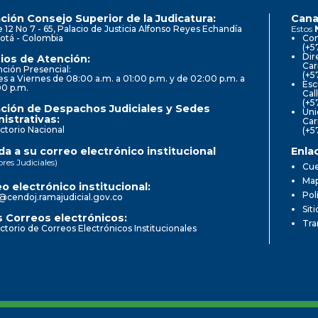
ción Consejo Superior de la Judicatura:
Cana
e 12 No 7 - 65, Palacio de Justicia Alfonso Reyes Echandía
Estos
otá - Colombia
Con
(+5
Dir
ios de Atención:
Car
ción Presencial:
(+5
s a Viernes de 08:00 a.m. a 01:00 p.m. y de 02:00 p.m. a
Esc
00 p.m.
Cal
(+5
ción de Despachos Judiciales y Sedes
Uni
istrativas:
Car
ctorio Nacional
(+5
a a su correo electrónico institucional
Enla
ores Judiciales)
Cue
Map
o electrónico institucional:
Pol
@cendoj.ramajudicial.gov.co
Sit
 Correos electrónicos:
Tra
ctorio de Correos Electrónicos Institucionales