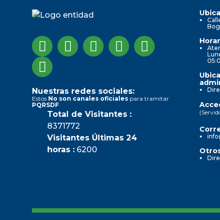
Ubica
Call
Bog
Horar
Aten
Lune
05:
Ubica
admin
Dire
Nuestras redes sociales:
Estos
No son canales oficiales
para tramitar
Acced
PQRSDF
(Servid
Total de Visitantes :
8371772
Corre
info
Visitantes Últimas 24
horas :
6200
Otros
Dire