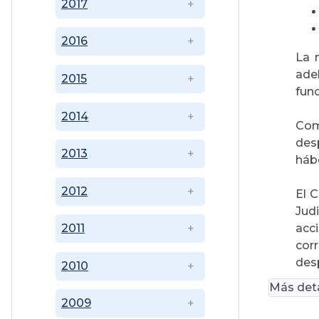
2017
2016
La 
ade
2015
fun
2014
Com
des
2013
háb
2012
El 
Judi
acc
2011
cor
desp
2010
Más deta
2009