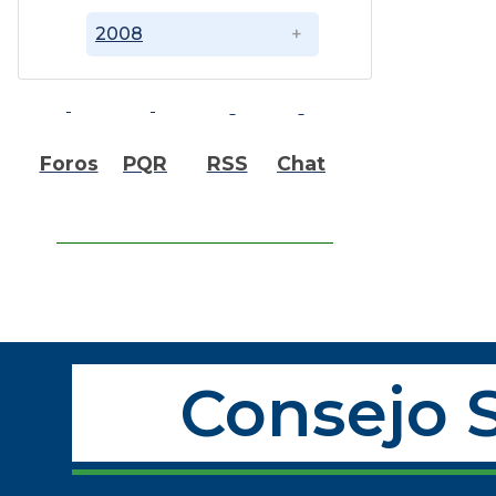
2008
Foros
PQR
RSS
Chat
Consejo S