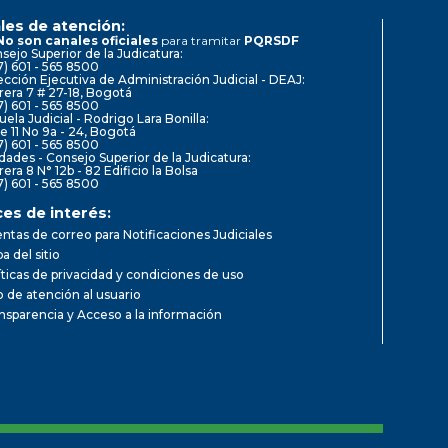
les de atención:
No son canales oficiales
para tramitar
PQRSDF
sejo Superior de la Judicatura:
7) 601 - 565 8500
ección Ejecutiva de Administración Judicial - DEAJ:
rera 7 # 27-18, Bogotá
7) 601 - 565 8500
uela Judicial - Rodrigo Lara Bonilla:
le 11 No 9a - 24, Bogotá
7) 601 - 565 8500
dades - Consejo Superior de la Judicatura:
rera 8 N° 12b - 82 Edificio la Bolsa
7) 601 - 565 8500
ces de interés:
ntas de correo para Notificaciones Judiciales
a del sitio
íticas de privacidad y condiciones de uso
io de atención al usuario
nsparencia y Acceso a la información