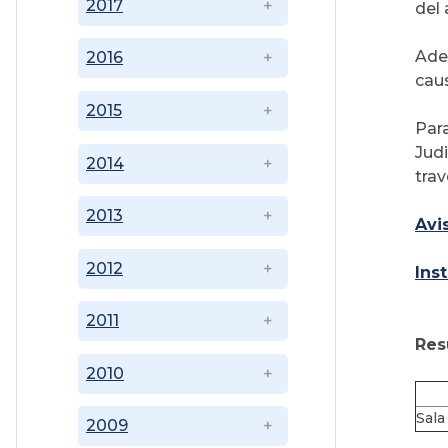
2017
del 
Ade
2016
caus
2015
Par
Jud
2014
tra
2013
Avi
2012
Ins
2011
Res
2010
Sala
2009