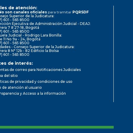
les de atención:
No son canales oficiales
para tramitar
PQRSDF
sejo Superior de la Judicatura:
7) 601 - 565 8500
ección Ejecutiva de Administración Judicial - DEAJ:
rera 7 # 27-18, Bogotá
7) 601 - 565 8500
uela Judicial - Rodrigo Lara Bonilla:
le 11 No 9a - 24, Bogotá
7) 601 - 565 8500
dades - Consejo Superior de la Judicatura:
rera 8 N° 12b - 82 Edificio la Bolsa
7) 601 - 565 8500
ces de interés:
ntas de correo para Notificaciones Judiciales
a del sitio
íticas de privacidad y condiciones de uso
io de atención al usuario
nsparencia y Acceso a la información