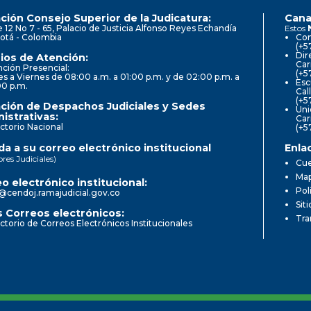
ción Consejo Superior de la Judicatura:
Cana
e 12 No 7 - 65, Palacio de Justicia Alfonso Reyes Echandía
Estos
otá - Colombia
Con
(+5
Dir
ios de Atención:
Car
ción Presencial:
(+5
s a Viernes de 08:00 a.m. a 01:00 p.m. y de 02:00 p.m. a
Esc
00 p.m.
Cal
(+5
ción de Despachos Judiciales y Sedes
Uni
istrativas:
Car
ctorio Nacional
(+5
a a su correo electrónico institucional
Enla
ores Judiciales)
Cue
Map
o electrónico institucional:
Pol
@cendoj.ramajudicial.gov.co
Sit
 Correos electrónicos:
Tra
ctorio de Correos Electrónicos Institucionales