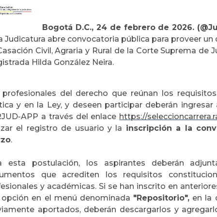
Bogotá D.C., 24 de febrero de 2026. (@Ju
a Judicatura abre convocatoria pública para proveer un 
asación Civil, Agraria y Rural de la Corte Suprema de J
istrada Hilda González Neira.
 profesionales del derecho que reúnan los requisitos
ítica y en la Ley, y deseen participar deberán ingresar
JUD-APP a través del enlace
https://seleccioncarrera.
izar el registro de usuario y la
inscripción a la con
zo
.
a esta postulación, los aspirantes deberán adju
umentos que acrediten los requisitos constitucion
fesionales y académicas. Si se han inscrito en anterio
 opción en el menú denominada
"Repositorio",
en la 
viamente aportados, deberán descargarlos y agregarl