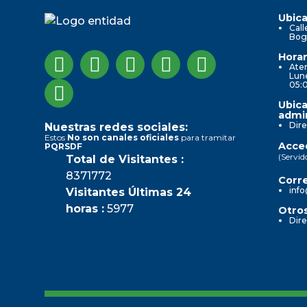
Ubica
Call
Bog
Horar
Aten
Lune
05:
Ubica
admin
Dire
Nuestras redes sociales:
Estos
No son canales oficiales
para tramitar
Acced
PQRSDF
(Servid
Total de Visitantes :
8371772
Corre
info
Visitantes Últimas 24
horas :
5977
Otros
Dire