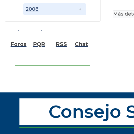
2008
Más deta
Foros
PQR
RSS
Chat
Consejo S