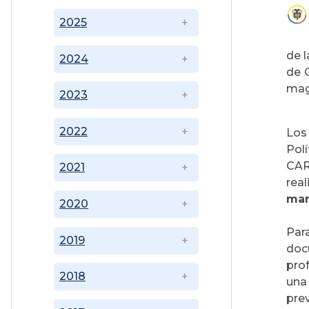
2025
de l
2024
de C
mag
2023
2022
Los
Pol
CAR
2021
real
mar
2020
Par
2019
doc
pro
2018
una
pre