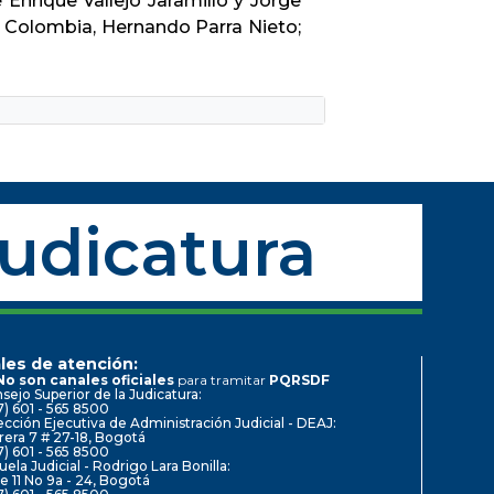
Enrique Vallejo Jaramillo y Jorge
 de Colombia, Hernando Parra Nieto;
Judicatura
les de atención:
No son canales oficiales
para tramitar
PQRSDF
sejo Superior de la Judicatura:
7) 601 - 565 8500
ección Ejecutiva de Administración Judicial - DEAJ:
rera 7 # 27-18, Bogotá
7) 601 - 565 8500
uela Judicial - Rodrigo Lara Bonilla:
le 11 No 9a - 24, Bogotá