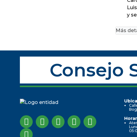
Car
Luis
y se
Más deta
Consejo S
Ubica
Call
Bog
Horar
Aten
Lune
05: