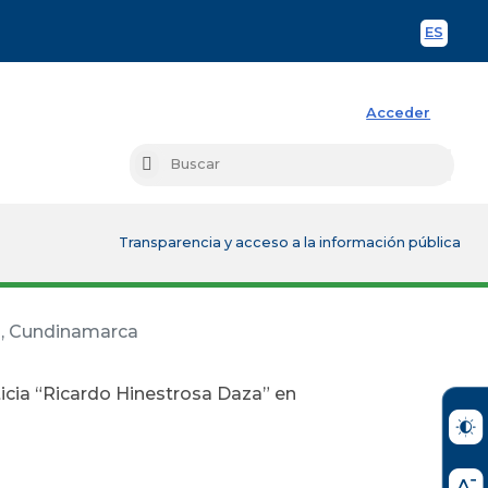
ES
Spani
Acceder
Busc
Buscar
Transparencia y acceso a la información pública
rá, Cundinamarca
ticia “Ricardo Hinestrosa Daza” en