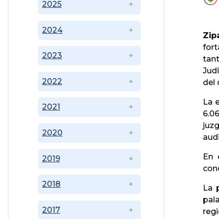
2025
2024
Zip
fort
2023
tan
Jud
2022
del 
La 
2021
6.0
juz
2020
audi
En 
2019
con
2018
La 
pala
2017
reg