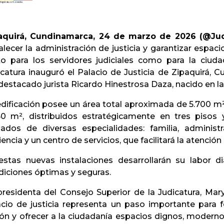
aquirá, Cundinamarca, 24 de marzo de 2026 (@Judi
alecer la administración de justicia y garantizar espa
to para los servidores judiciales como para la ciuda
icatura inauguró el Palacio de Justicia de Zipaquirá, 
destacado jurista Ricardo Hinestrosa Daza, nacido en la
edificación posee un área total aproximada de 5.700 m²
60 m², distribuidos estratégicamente en tres pisos 
gados de diversas especialidades: familia, administra
encia y un centro de servicios, que facilitará la atención
estas nuevas instalaciones desarrollarán su labor dia
diciones óptimas y seguras.
presidenta del Consejo Superior de la Judicatura, Mar
cio de justicia representa un paso importante para for
ión y ofrecer a la ciudadanía espacios dignos, modernos