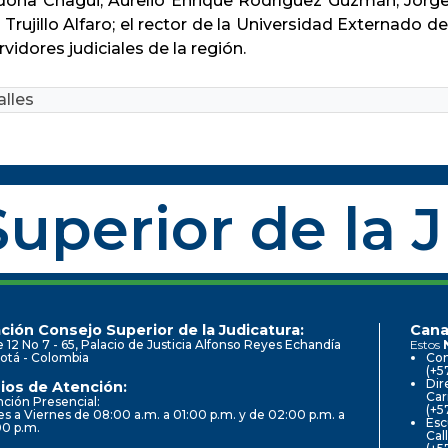
dona Chagüi, Aurelio Enrique Rodríguez Guzmán, Jorge 
 Trujillo Alfaro; el rector de la Universidad Externado
rvidores judiciales de la región.
lles
uperior de la 
ción Consejo Superior de la Judicatura:
Cana
e 12 No 7 - 65, Palacio de Justicia Alfonso Reyes Echandía
Estos
otá - Colombia
Con
(+5
Dir
ios de Atención:
Car
ción Presencial:
(+5
s a Viernes de 08:00 a.m. a 01:00 p.m. y de 02:00 p.m. a
Esc
00 p.m.
Cal