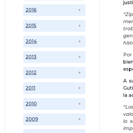
just
2016
“Zip
mer
2015
tra
gen
2014
hist
Por 
2013
bien
esp
2012
A s
Guti
2011
la a
2010
“Lo
valo
2009
lo 
imp