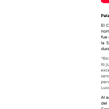
Pal
El 
nomb
fue 
la 
dura
“Ri
la j
exce
sen
per
Luc
Al a
del