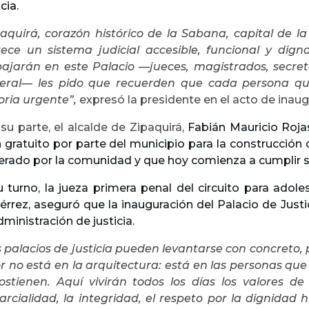
icia.
aquirá, corazón histórico de la Sabana, capital de la 
ece un sistema judicial accesible, funcional y dign
bajarán en este Palacio —jueces, magistrados, secreta
eral— les pido que recuerden que cada persona qu
oria urgente”,
expresó la presidente en el acto de inaugu
su parte, el alcalde de Zipaquirá,
Fabián Mauricio Rojas
 gratuito por parte del municipio para la construcción 
erado por la comunidad y que hoy comienza a cumplir s
u turno, la jueza primera penal del circuito para adole
érrez, aseguró que la inauguración del Palacio de Justi
dministración de justicia.
s palacios de justicia pueden levantarse con concreto, 
r no está en la arquitectura: está en las personas que 
sostienen. Aquí vivirán todos los días los valores de 
arcialidad, la integridad, el respeto por la dignidad h