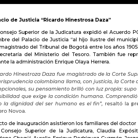
acio de Justicia
“Ricardo Hinestrosa Daza”
Consejo Superior de la Judicatura expidió el Acuerdo P
re del Palacio de Justicia “al hijo ilustre del munici
magistrado del Tribunal de Bogotá entre los años 1905 
Secretaría del Ministerio del Tesoro. También fue re
nte la administración Enrique Olaya Herrera.
cardo Hinestroza Daza fue magistrado de la Corte Sup
urisprudencia colombiana llama, con justicia, la Corte 
pcionales, su pensamiento brilló con luz propia: supo 
sibilidad que exige la condición humana. Comprendió
o la dignidad del ser humano es el fin”,
resaltó la pr
ero Novoa.
cto de inauguración asistieron los familiares del docto
 Consejo Superior de la Judicatura, Claudia Expósito