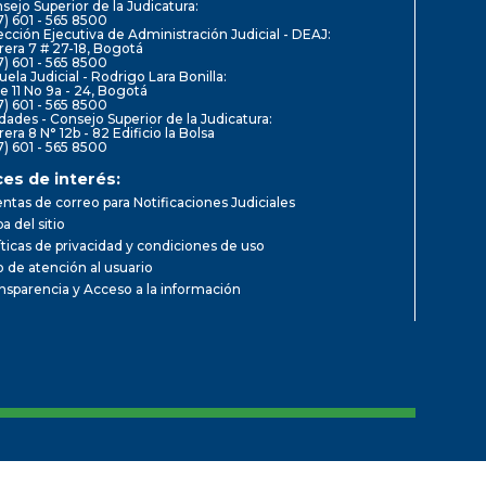
sejo Superior de la Judicatura:
7) 601 - 565 8500
ección Ejecutiva de Administración Judicial - DEAJ:
rera 7 # 27-18, Bogotá
7) 601 - 565 8500
uela Judicial - Rodrigo Lara Bonilla:
le 11 No 9a - 24, Bogotá
7) 601 - 565 8500
dades - Consejo Superior de la Judicatura:
rera 8 N° 12b - 82 Edificio la Bolsa
7) 601 - 565 8500
ces de interés:
ntas de correo para Notificaciones Judiciales
a del sitio
íticas de privacidad y condiciones de uso
io de atención al usuario
nsparencia y Acceso a la información