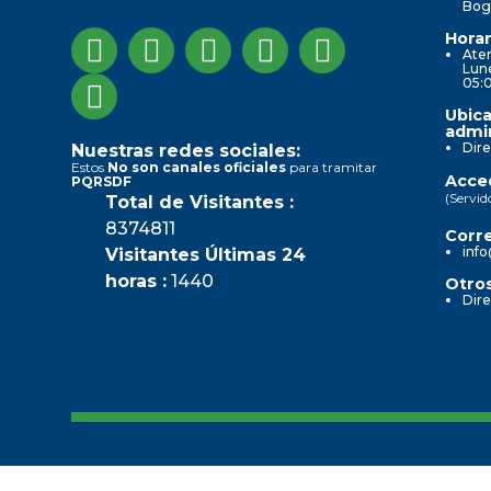
Bog
Horar
Aten
Lune
05:
Ubica
admin
Dire
Nuestras redes sociales:
Estos
No son canales oficiales
para tramitar
Acced
PQRSDF
(Servid
Total de Visitantes :
8374811
Corre
info
Visitantes Últimas 24
horas :
1440
Otros
Dire