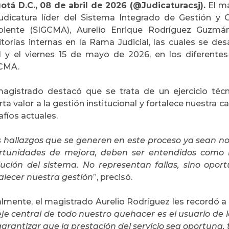
otá D.C., 08 de abril de 2026 (@Judicaturacsj).
El m
Judicatura líder del Sistema Integrado de Gestión y 
iente (SIGCMA), Aurelio Enrique Rodríguez Guzmán,
torías internas en la Rama Judicial, las cuales se des
il y el viernes 15 de mayo de 2026, en los diferent
CMA.
magistrado destacó que se trata de un ejercicio técni
ta valor a la gestión institucional y fortalece nuestra 
fíos actuales.
s hallazgos que se generen en este proceso ya sean n
rtunidades de mejora, deben ser entendidos como 
lución del sistema. No representan fallas, sino oport
talecer nuestra gestión
”, precisó.
lmente, el magistrado Aurelio Rodríguez les recordó a l
eje central de todo nuestro quehacer es el usuario de la
arantizar que la prestación del servicio sea oportuna,