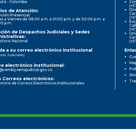
otá - Colombia
Con
(+5
Dir
ios de Atención:
Car
ción Presencial:
(+5
s a Viernes de 08:00 a.m. a 01:00 p.m. y de 02:00 p.m. a
Esc
00 p.m.
Cal
(+5
ción de Despachos Judiciales y Sedes
Uni
istrativas:
Car
ctorio Nacional
(+5
a a su correo electrónico institucional
Enla
ores Judiciales)
Cue
Map
o electrónico institucional:
Pol
@cendoj.ramajudicial.gov.co
Sit
 Correos electrónicos:
Tra
ctorio de Correos Electrónicos Institucionales