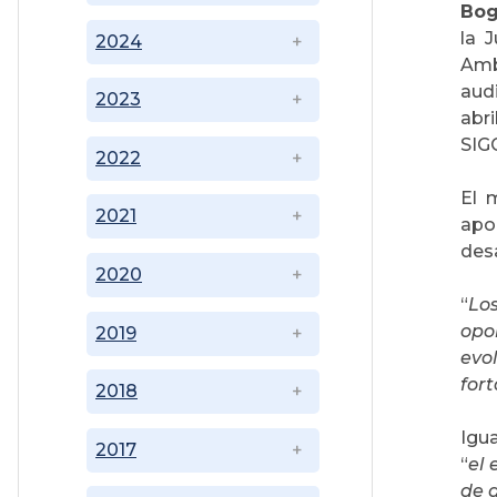
Bog
la 
2024
Amb
audi
2023
abr
SIG
2022
El 
2021
apor
desa
2020
“
Lo
opo
2019
evo
for
2018
Igua
2017
“
el 
de g