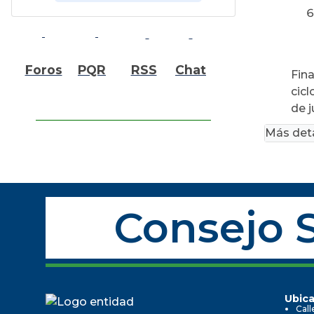
Foros
PQR
RSS
Chat
Fina
cicl
de j
Más deta
Consejo S
Ubica
Call