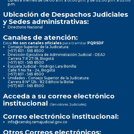
Lunes a Viernes de 08:00 a.m. a 01:00 p.m. y de 02:00 p.m. a 05:00
p.m.
Ubicación de Despachos Judiciales
y Sedes administrativas:
Directorio Nacional
Canales de atención:
Estos
No son canales oficiales
para tramitar
PQRSDF
Consejo Superior de la Judicatura:
(+57) 601 - 565 8500
Dirección Ejecutiva de Administración Judicial - DEAJ:
Carrera 7 # 27-18, Bogotá
(+57) 601 - 565 8500
Escuela Judicial - Rodrigo Lara Bonilla:
Calle 11 No 9a - 24, Bogotá
(+57) 601 - 565 8500
Unidades - Consejo Superior de la Judicatura:
Carrera 8 N° 12b - 82 Edificio la Bolsa
(+57) 601 - 565 8500
Acceda a su correo electrónico
institucional
(Servidores Judiciales)
Correo electrónico institucional:
info@cendoj.ramajudicial.gov.co
Otros Correos electrónicos: