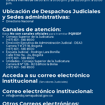
Lunes a Viernes de 08:00 a.m. a 01:00 p.m. y de 02:00 p.m. a 05:00
p.m.
Ubicación de Despachos Judiciales
y Sedes administrativas:
Directorio Nacional
Canales de atención:
Estos
No son canales oficiales
para tramitar
PQRSDF
Consejo Superior de la Judicatura:
(+57) 601 - 565 8500
Dirección Ejecutiva de Administración Judicial - DEAJ:
Carrera 7 # 27-18, Bogotá
(+57) 601 - 565 8500
Escuela Judicial - Rodrigo Lara Bonilla:
Calle 11 No 9a - 24, Bogotá
(+57) 601 - 565 8500
Unidades - Consejo Superior de la Judicatura:
Carrera 8 N° 12b - 82 Edificio la Bolsa
(+57) 601 - 565 8500
Acceda a su correo electrónico
institucional
(Servidores Judiciales)
Correo electrónico institucional:
info@cendoj.ramajudicial.gov.co
Otros Correos electrónicos: