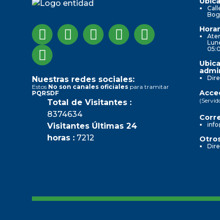
Ubica
Call
Bog
Horar
Aten
Lune
05:
Ubica
admin
Dire
Nuestras redes sociales:
Estos
No son canales oficiales
para tramitar
Acced
PQRSDF
(Servid
Total de Visitantes :
8374634
Corre
info
Visitantes Últimas 24
horas :
7212
Otros
Dire