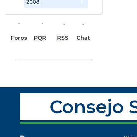
2008
Foros
PQR
RSS
Chat
Consejo S