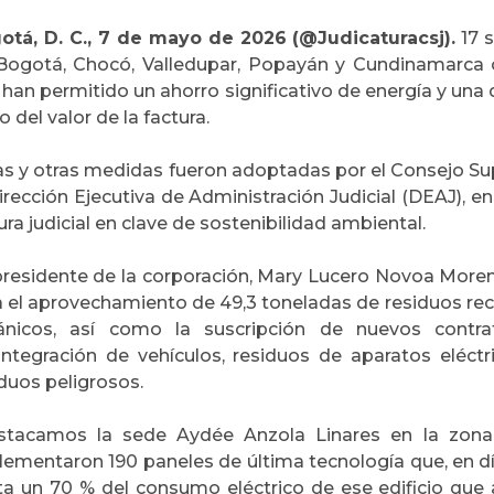
otá, D. C., 7 de mayo de 2026 (@Judicaturacsj).
17 s
Bogotá, Chocó, Valledupar, Popayán y Cundinamarca 
han permitido un ahorro significativo de energía y una
 del valor de la factura.
s y otras medidas fueron adoptadas por el Consejo Supe
irección Ejecutiva de Administración Judicial (DEAJ), e
ura judicial en clave de sostenibilidad ambiental.
presidente de la corporación, Mary Lucero Novoa More
a el aprovechamiento de 49,3 toneladas de residuos reci
ánicos, así como la suscripción de nuevos contrat
integración de vehículos, residuos de aparatos eléctr
duos peligrosos.
stacamos la sede Aydée Anzola Linares en la zon
lementaron 190 paneles de última tecnología que, en dí
ta un 70 % del consumo eléctrico de ese edificio que