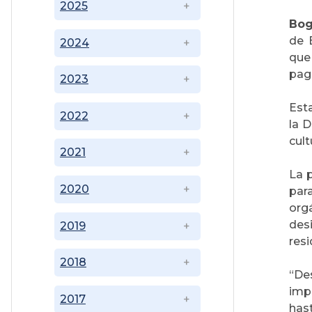
2025
Bog
de 
2024
que 
pago
2023
Esta
2022
la D
cult
2021
La 
2020
par
org
des
2019
resi
2018
“De
imp
2017
has