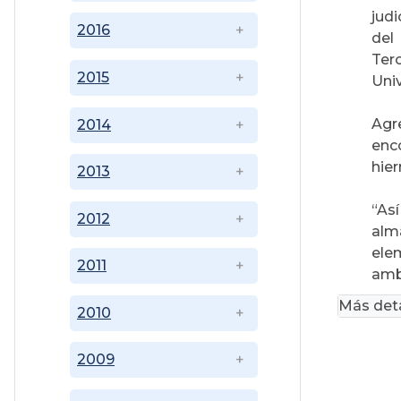
jud
2016
del
Ter
2015
Univ
Agr
2014
enc
hier
2013
“As
2012
alm
ele
2011
ambi
Más deta
2010
2009