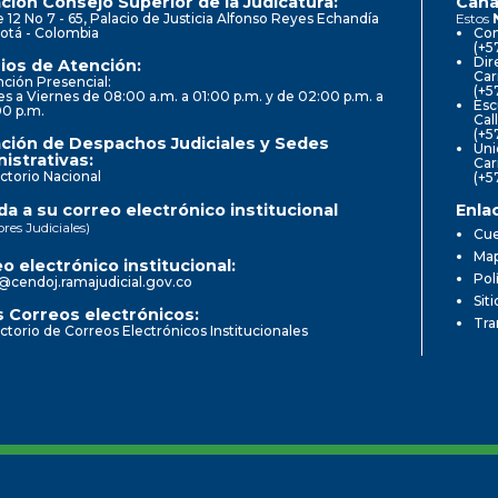
ción Consejo Superior de la Judicatura:
Cana
e 12 No 7 - 65, Palacio de Justicia Alfonso Reyes Echandía
Estos
otá - Colombia
Con
(+5
Dir
ios de Atención:
Car
ción Presencial:
(+5
s a Viernes de 08:00 a.m. a 01:00 p.m. y de 02:00 p.m. a
Esc
00 p.m.
Cal
(+5
ción de Despachos Judiciales y Sedes
Uni
istrativas:
Car
ctorio Nacional
(+5
a a su correo electrónico institucional
Enla
ores Judiciales)
Cue
Map
o electrónico institucional:
Pol
@cendoj.ramajudicial.gov.co
Sit
 Correos electrónicos:
Tra
ctorio de Correos Electrónicos Institucionales