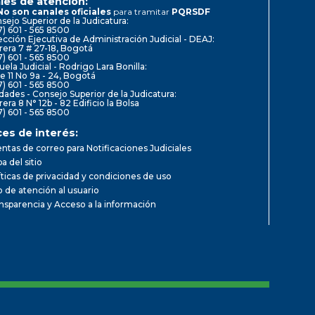
les de atención:
No son canales oficiales
para tramitar
PQRSDF
sejo Superior de la Judicatura:
7) 601 - 565 8500
ección Ejecutiva de Administración Judicial - DEAJ:
rera 7 # 27-18, Bogotá
7) 601 - 565 8500
uela Judicial - Rodrigo Lara Bonilla:
le 11 No 9a - 24, Bogotá
7) 601 - 565 8500
dades - Consejo Superior de la Judicatura:
rera 8 N° 12b - 82 Edificio la Bolsa
7) 601 - 565 8500
ces de interés:
ntas de correo para Notificaciones Judiciales
a del sitio
íticas de privacidad y condiciones de uso
io de atención al usuario
nsparencia y Acceso a la información