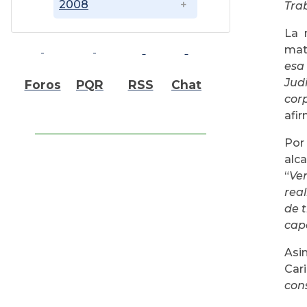
2008
Tra
La 
mate
esa
Jud
Foros
PQR
RSS
Chat
cor
afir
Por 
alc
“
Ve
rea
de 
cap
Asi
Car
con