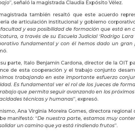
bajo
”, señaló la magistrada Claudia Expósito Vélez.
magistrada también resaltó que este acuerdo repres
ria de articulación institucional y gobierno corporativo
 facultad y esa posibilidad de formación que está en 
icatura, a través de su Escuela Judicial ‘Rodrigo Lara
porativo fundamental y con él hemos dado un gran p
mó.
su parte, Italo Benjamín Cardona, director de la OIT p
ance de esta cooperación y el trabajo conjunto desarr
nimos trabajando en este importante esfuerzo conju
lidad. Es fundamental ver el rol de los jueces de form
trabajo que permita seguir avanzando en los próximos 
acidades técnicas y humanas
”, expresó.
mismo, Ana Virginia Moreira Gomes, directora regional d
ibe manifestó: “
De nuestra parte, estamos muy conte
solidar un camino que ya está rindiendo frutos
”.