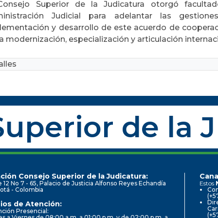
Consejo Superior de la Judicatura otorgó facultad
inistración Judicial para adelantar las gestion
lementación y desarrollo de este acuerdo de cooperaci
la modernización, especialización y articulación internac
lles
uperior de la 
ción Consejo Superior de la Judicatura:
Cana
e 12 No 7 - 65, Palacio de Justicia Alfonso Reyes Echandía
Estos
otá - Colombia
Con
(+5
Dir
ios de Atención:
Car
ción Presencial:
(+5
s a Viernes de 08:00 a.m. a 01:00 p.m. y de 02:00 p.m. a