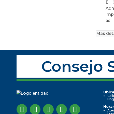
El 
Adm
imp
así 
Más deta
Consejo S
Ubica
Call
Bog
Horar
Aten
Lune