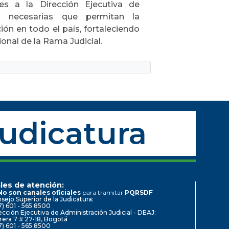
es a la Dirección Ejecutiva de
es necesarias que permitan la
ón en todo el país, fortaleciendo
ional de la Rama Judicial.
Judicatura
les de atención:
No son canales oficiales
para tramitar
PQRSDF
sejo Superior de la Judicatura:
7) 601 - 565 8500
ección Ejecutiva de Administración Judicial - DEAJ:
rera 7 # 27-18, Bogotá
7) 601 - 565 8500