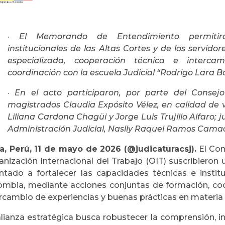
·
El Memorando de Entendimiento permitirá
institucionales de las Altas Cortes y de los servido
especializada, cooperación técnica e interc
coordinación con la escuela Judicial “Rodrigo Lara Bo
·
En el acto participaron, por parte del Consejo
magistrados Claudia Expósito Vélez, en calidad de 
Liliana Cardona Chagüi y Jorge Luis Trujillo Alfaro; 
Administración Judicial, Naslly Raquel Ramos Cama
a, Perú, 11 de mayo de 2026 (@judicaturacsj).
El Con
anización Internacional del Trabajo (OIT) suscribier
entado a fortalecer las capacidades técnicas e instit
ombia, mediante acciones conjuntas de formación, coo
rcambio de experiencias y buenas prácticas en materia 
lianza estratégica busca robustecer la comprensión, in