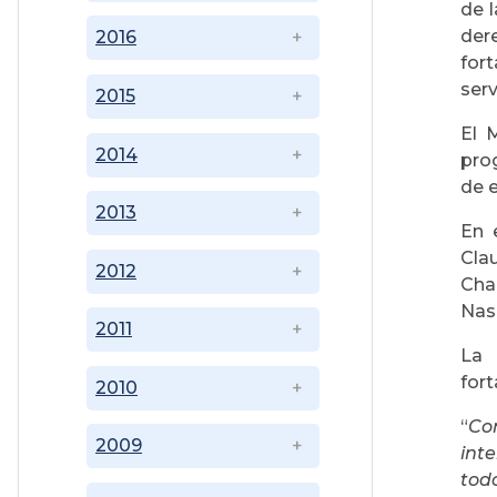
de 
der
2016
fort
serv
2015
El 
2014
pro
de 
2013
En 
Cla
2012
Chag
Nas
2011
La 
fort
2010
“
Co
2009
int
tod