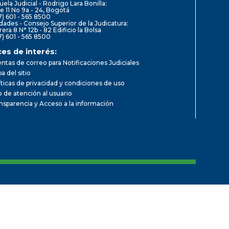
uela Judicial - Rodrigo Lara Bonilla:
le 11 No 9a - 24, Bogotá
7) 601 - 565 8500
dades - Consejo Superior de la Judicatura:
rera 8 N° 12b - 82 Edificio la Bolsa
7) 601 - 565 8500
ces de interés:
ntas de correo para Notificaciones Judiciales
a del sitio
íticas de privacidad y condiciones de uso
io de atención al usuario
nsparencia y Acceso a la información