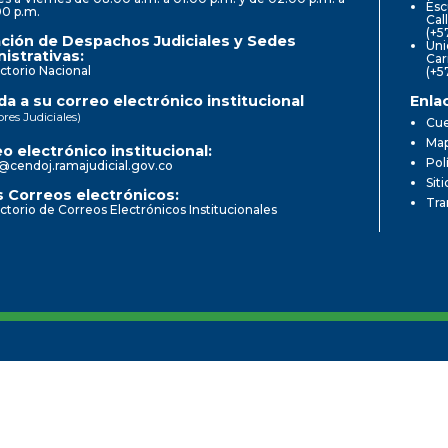
Esc
00 p.m.
Cal
(+5
ción de Despachos Judiciales y Sedes
Uni
istrativas:
Car
ctorio Nacional
(+5
a a su correo electrónico institucional
Enla
ores Judiciales)
Cue
Map
o electrónico institucional:
Pol
@cendoj.ramajudicial.gov.co
Sit
 Correos electrónicos:
Tra
ctorio de Correos Electrónicos Institucionales