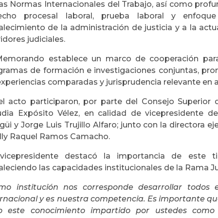
las Normas Internacionales del Trabajo, así como prof
echo procesal laboral, prueba laboral y enfoqu
alecimiento de la administración de justicia y a la ac
idores judiciales.
Memorando establece un marco de cooperación para de
gramas de formación e investigaciones conjuntas, pr
experiencias comparadas y jurisprudencia relevante en a
el acto participaron, por parte del Consejo Superior 
udia Expósito Vélez, en calidad de vicepresidente de
üi y Jorge Luis Trujillo Alfaro; junto con la directora e
lly Raquel Ramos Camacho.
vicepresidente destacó la importancia de este ti
aleciendo las capacidades institucionales de la Rama Jud
mo institución nos corresponde desarrollar todos 
ernacional y es nuestra competencia. Es importante qu
o este conocimiento impartido por ustedes como O