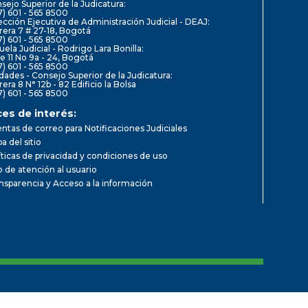
sejo Superior de la Judicatura:
7) 601 - 565 8500
ección Ejecutiva de Administración Judicial - DEAJ:
rera 7 # 27-18, Bogotá
7) 601 - 565 8500
uela Judicial - Rodrigo Lara Bonilla:
le 11 No 9a - 24, Bogotá
7) 601 - 565 8500
dades - Consejo Superior de la Judicatura:
rera 8 N° 12b - 82 Edificio la Bolsa
7) 601 - 565 8500
ces de interés:
ntas de correo para Notificaciones Judiciales
a del sitio
íticas de privacidad y condiciones de uso
io de atención al usuario
nsparencia y Acceso a la información