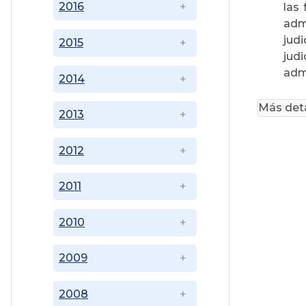
2016
las
admi
judi
2015
jud
admi
2014
Más deta
2013
2012
2011
2010
2009
2008