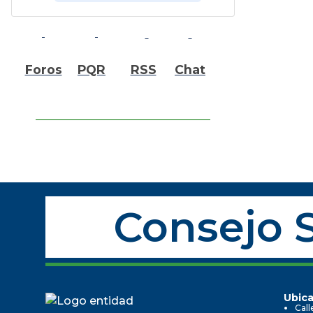
Foros
PQR
RSS
Chat
Consejo S
Ubica
Call