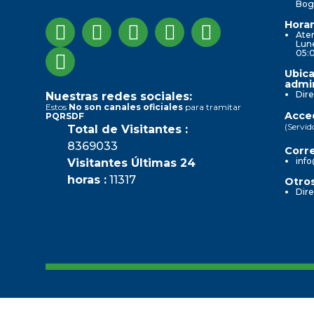
Bog
Horar
Aten
Lune
05:
Ubica
admin
Dire
Nuestras redes sociales:
Estos
No son canales oficiales
para tramitar
Acced
PQRSDF
(Servid
Total de Visitantes :
8369033
Corre
info
Visitantes Últimas 24
horas :
11317
Otros
Dire