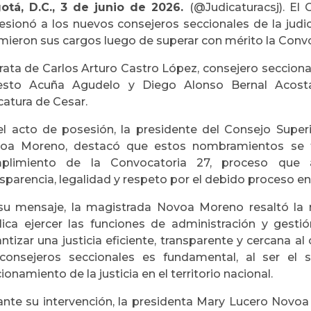
otá, D.C., 3 de junio de 2026.
(@Judicaturacsj). El 
esionó a los nuevos consejeros seccionales de la judic
mieron sus cargos luego de superar con mérito la Convo
rata de Carlos Arturo Castro López, consejero seccional
esto Acuña Agudelo y Diego Alonso Bernal Acosta,
catura de Cesar.
el acto de posesión, la presidente del Consejo Superi
oa Moreno, destacó que estos nombramientos se 
plimiento de la Convocatoria 27, proceso que a
sparencia, legalidad y respeto por el debido proceso e
su mensaje, la magistrada Novoa Moreno resaltó la r
lica ejercer las funciones de administración y gestió
ntizar una justicia eficiente, transparente y cercana a
consejeros seccionales es fundamental, al ser el 
ionamiento de la justicia en el territorio nacional.
ante su intervención, la presidenta Mary Lucero Novoa