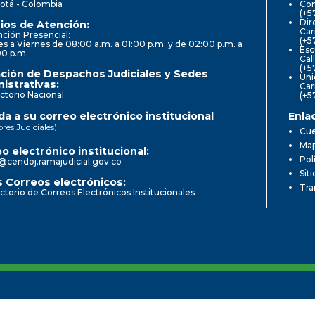
otá - Colombia
Con
(+5
Dir
ios de Atención:
Car
ción Presencial:
(+5
s a Viernes de 08:00 a.m. a 01:00 p.m. y de 02:00 p.m. a
Esc
00 p.m.
Cal
(+5
ción de Despachos Judiciales y Sedes
Uni
istrativas:
Car
ctorio Nacional
(+5
a a su correo electrónico institucional
Enla
ores Judiciales)
Cue
Map
o electrónico institucional:
Pol
@cendoj.ramajudicial.gov.co
Sit
 Correos electrónicos:
Tra
ctorio de Correos Electrónicos Institucionales