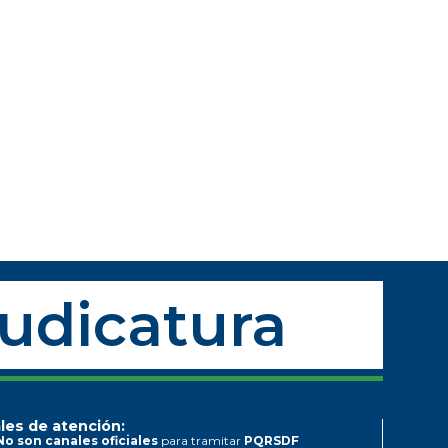
Judicatura
les de atención:
No son canales oficiales
para tramitar
PQRSDF