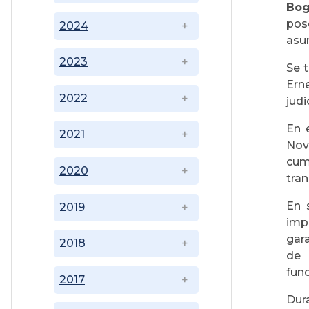
Bog
pos
2024
asu
2023
Se t
Ern
2022
judi
En 
2021
Nov
cum
2020
tran
En 
2019
imp
gara
2018
de 
func
2017
Dur