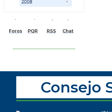
2008
Foros
PQR
RSS
Chat
Consejo S