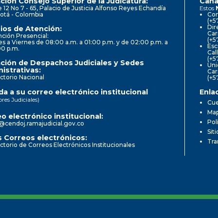
ción Consejo Superior de la Judicatura:
Cana
e 12 No 7 - 65, Palacio de Justicia Alfonso Reyes Echandía
Estos
otá - Colombia
Con
(+5
Dir
ios de Atención:
Car
ción Presencial:
(+5
s a Viernes de 08:00 a.m. a 01:00 p.m. y de 02:00 p.m. a
Esc
00 p.m.
Cal
(+5
ción de Despachos Judiciales y Sedes
Uni
istrativas:
Car
ctorio Nacional
(+5
a a su correo electrónico institucional
Enla
ores Judiciales)
Cue
Map
o electrónico institucional:
Pol
@cendoj.ramajudicial.gov.co
Sit
 Correos electrónicos:
Tra
ctorio de Correos Electrónicos Institucionales