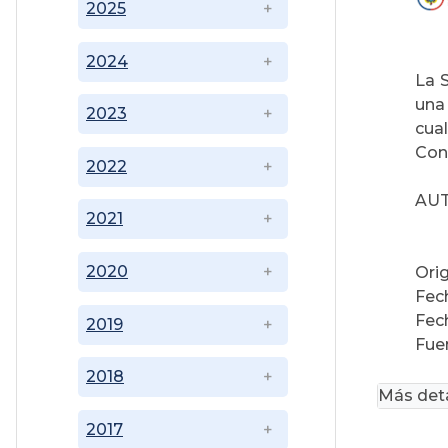
2025
2024
La S
una 
2023
cua
Con
2022
AU
2021
2020
Ori
Fec
Fec
2019
Fue
2018
Más deta
2017