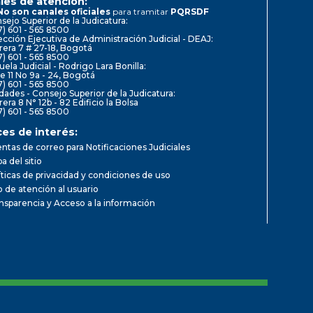
les de atención:
No son canales oficiales
para tramitar
PQRSDF
sejo Superior de la Judicatura:
7) 601 - 565 8500
ección Ejecutiva de Administración Judicial - DEAJ:
rera 7 # 27-18, Bogotá
7) 601 - 565 8500
uela Judicial - Rodrigo Lara Bonilla:
le 11 No 9a - 24, Bogotá
7) 601 - 565 8500
dades - Consejo Superior de la Judicatura:
rera 8 N° 12b - 82 Edificio la Bolsa
7) 601 - 565 8500
ces de interés:
ntas de correo para Notificaciones Judiciales
a del sitio
íticas de privacidad y condiciones de uso
io de atención al usuario
nsparencia y Acceso a la información