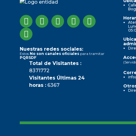
Ubica
Call
Bog
Horar
Aten
Lune
05:
Ubica
admin
Dire
Nuestras redes sociales:
Estos
No son canales oficiales
para tramitar
Acced
PQRSDF
(Servid
Total de Visitantes :
8371772
Corre
info
Visitantes Últimas 24
horas :
6367
Otros
Dire