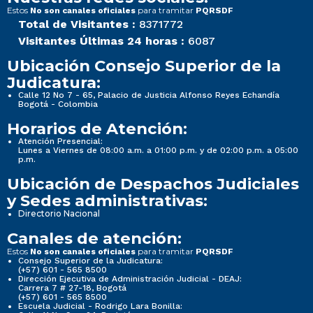
Estos
para tramitar
No son canales oficiales
PQRSDF
Total de Visitantes :
8371772
Visitantes Últimas 24 horas :
6087
Ubicación Consejo Superior de la
Judicatura:
Calle 12 No 7 - 65, Palacio de Justicia Alfonso Reyes Echandía
Bogotá - Colombia
Horarios de Atención:
Atención Presencial:
Lunes a Viernes de 08:00 a.m. a 01:00 p.m. y de 02:00 p.m. a 05:00
p.m.
Ubicación de Despachos Judiciales
y Sedes administrativas:
Directorio Nacional
Canales de atención:
Estos
para tramitar
No son canales oficiales
PQRSDF
Consejo Superior de la Judicatura:
(+57) 601 - 565 8500
Dirección Ejecutiva de Administración Judicial - DEAJ:
Carrera 7 # 27-18, Bogotá
(+57) 601 - 565 8500
Escuela Judicial - Rodrigo Lara Bonilla: