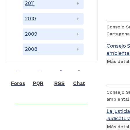
2011
2010
Consejo Su
Cartagena
2009
Consejo S
2008
ambienta
Más detal
Foros
PQR
RSS
Chat
Consejo Su
ambiental
La justici
Judicatur
Más detal