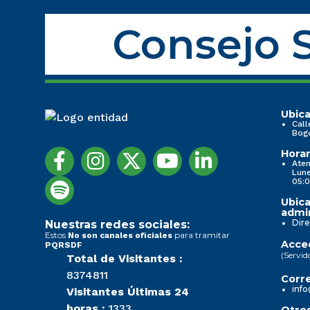
Consejo S
Ubica
Call
Bog
Horar
Aten
Lune
05:0
Ubica
admin
Dire
Nuestras redes sociales:
Estos
para tramitar
No son canales oficiales
Acced
PQRSDF
(Servid
Total de Visitantes :
8374811
Corre
info
Visitantes Últimas 24
horas :
1333
Otros