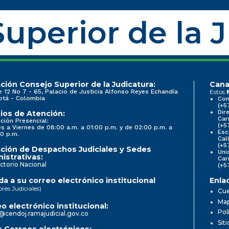
uperior de la 
ción Consejo Superior de la Judicatura:
Cana
e 12 No 7 - 65, Palacio de Justicia Alfonso Reyes Echandía
Estos
otá - Colombia
Con
(+5
Dir
ios de Atención:
Car
ción Presencial:
(+5
s a Viernes de 08:00 a.m. a 01:00 p.m. y de 02:00 p.m. a
Esc
0 p.m.
Cal
(+5
ción de Despachos Judiciales y Sedes
Uni
istrativas:
Car
ctorio Nacional
(+5
a a su correo electrónico institucional
Enla
ores Judiciales)
Cue
Map
o electrónico institucional:
Pol
@cendoj.ramajudicial.gov.co
Sit
 Correos electrónicos: