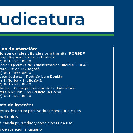
Judicatura
les de atención:
para tramitar
No son canales oficiales
PQRSDF
sejo Superior de la Judicatura:
7) 601 - 565 8500
ección Ejecutiva de Administración Judicial - DEAJ:
rera 7 # 27-18, Bogotá
7) 601 - 565 8500
uela Judicial - Rodrigo Lara Bonilla:
le 11 No 9a - 24, Bogotá
7) 601 - 565 8500
dades - Consejo Superior de la Judicatura:
rera 8 N° 12b - 82 Edificio la Bolsa
7) 601 - 565 8500
ces de interés:
ntas de correo para Notificaciones Judiciales
a del sitio
íticas de privacidad y condiciones de uso
io de atención al usuario