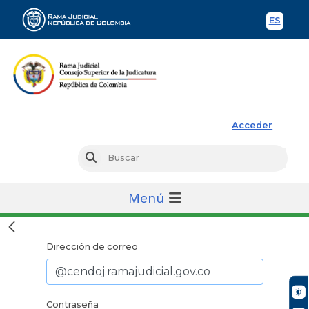
ES
Spani
Rama Judicial
Acceder
Busc
Buscar
Menú
Dirección de correo
Contraseña