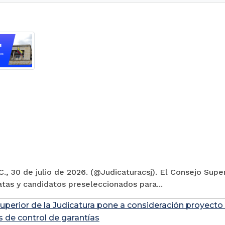
., 30 de julio de 2026. (@Judicaturacsj). El Consejo Super
tas y candidatos preseleccionados para...
uperior de la Judicatura pone a consideración proyecto
s de control de garantías