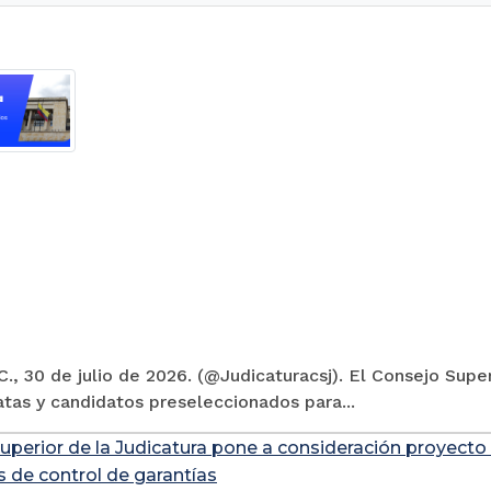
., 30 de julio de 2026. (@Judicaturacsj). El Consejo Super
tas y candidatos preseleccionados para...
uperior de la Judicatura pone a consideración proyecto
s de control de garantías