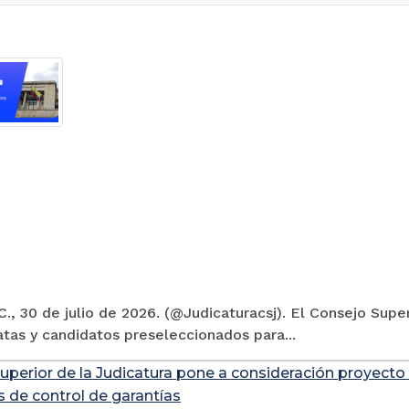
., 30 de julio de 2026. (@Judicaturacsj). El Consejo Super
tas y candidatos preseleccionados para...
uperior de la Judicatura pone a consideración proyecto
s de control de garantías